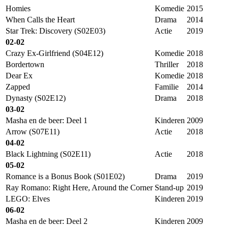
Homies
Komedie
2015
When Calls the Heart
Drama
2014
Star Trek: Discovery (S02E03)
Actie
2019
02-02
Crazy Ex-Girlfriend (S04E12)
Komedie
2018
Bordertown
Thriller
2018
Dear Ex
Komedie
2018
Zapped
Familie
2014
Dynasty (S02E12)
Drama
2018
03-02
Masha en de beer: Deel 1
Kinderen
2009
Arrow (S07E11)
Actie
2018
04-02
Black Lightning (S02E11)
Actie
2018
05-02
Romance is a Bonus Book (S01E02)
Drama
2019
Ray Romano: Right Here, Around the Corner
Stand-up
2019
LEGO: Elves
Kinderen
2019
06-02
Masha en de beer: Deel 2
Kinderen
2009