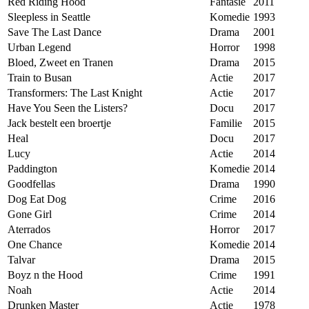
Red Riding Hood
Fantasie
2011
Sleepless in Seattle
Komedie
1993
Save The Last Dance
Drama
2001
Urban Legend
Horror
1998
Bloed, Zweet en Tranen
Drama
2015
Train to Busan
Actie
2017
Transformers: The Last Knight
Actie
2017
Have You Seen the Listers?
Docu
2017
Jack bestelt een broertje
Familie
2015
Heal
Docu
2017
Lucy
Actie
2014
Paddington
Komedie
2014
Goodfellas
Drama
1990
Dog Eat Dog
Crime
2016
Gone Girl
Crime
2014
Aterrados
Horror
2017
One Chance
Komedie
2014
Talvar
Drama
2015
Boyz n the Hood
Crime
1991
Noah
Actie
2014
Drunken Master
Actie
1978