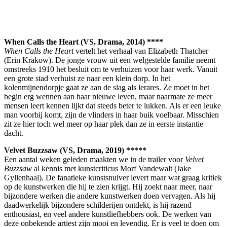
When Calls the Heart (VS, Drama, 2014) ****
When Calls the Heart
vertelt het verhaal van Elizabeth Thatcher
(Erin Krakow). De jonge vrouw uit een welgestelde familie neemt
omstreeks 1910 het besluit om te verhuizen voor haar werk. Vanuit
een grote stad verhuist ze naar een klein dorp. In het
kolenmijnendorpje gaat ze aan de slag als lerares. Ze moet in het
begin erg wennen aan haar nieuwe leven, maar naarmate ze meer
mensen leert kennen lijkt dat steeds beter te lukken. Als er een leuke
man voorbij komt, zijn de vlinders in haar buik voelbaar. Misschien
zit ze hier toch wel meer op haar plek dan ze in eerste instantie
dacht.
Velvet Buzzsaw (VS, Drama, 2019) *****
Een aantal weken geleden maakten we in de trailer voor
Velvet
Buzzsaw
al kennis met kunstcriticus Morf Vandewalt (Jake
Gyllenhaal). De fanatieke kunstsnuiver levert maar wat graag kritiek
op de kunstwerken die hij te zien krijgt. Hij zoekt naar meer, naar
bijzondere werken die andere kunstwerken doen vervagen. Als hij
daadwerkelijk bijzondere schilderijen ontdekt, is hij razend
enthousiast, en veel andere kunstliefhebbers ook. De werken van
deze onbekende artiest zijn mooi en levendig. Er is veel te doen om