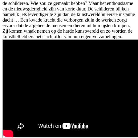
de schilderen. Wie zou ze gemaakt hebben? Maar het enthousiasme
en de nieuwsgierigheid zijn van korte duur. De schilderen blijken
namelijk iets levendiger te zijn dan de kunstwereld in eerste instantie
dacht … Een kwade kracht die verborgen zit in de werken zorgt
ervoor dat de afgebeelde mensen en dieren uit hun lijsten kruipen.
Zij komen wraak nemen op de harde kunstwereld en zo worden de
kunstliefhebbers het slachtoffer van hun eigen verzamelingen.