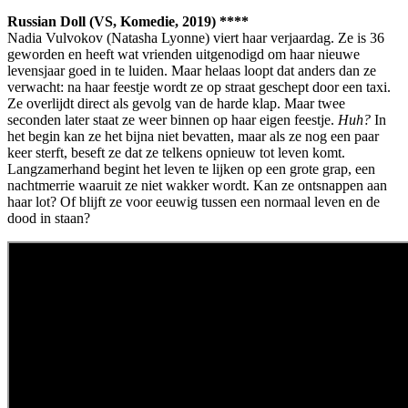
Russian Doll (VS, Komedie, 2019) ****
Nadia Vulvokov (Natasha Lyonne) viert haar verjaardag. Ze is 36
geworden en heeft wat vrienden uitgenodigd om haar nieuwe
levensjaar goed in te luiden. Maar helaas loopt dat anders dan ze
verwacht: na haar feestje wordt ze op straat geschept door een taxi.
Ze overlijdt direct als gevolg van de harde klap. Maar twee
seconden later staat ze weer binnen op haar eigen feestje.
Huh?
In
het begin kan ze het bijna niet bevatten, maar als ze nog een paar
keer sterft, beseft ze dat ze telkens opnieuw tot leven komt.
Langzamerhand begint het leven te lijken op een grote grap, een
nachtmerrie waaruit ze niet wakker wordt. Kan ze ontsnappen aan
haar lot? Of blijft ze voor eeuwig tussen een normaal leven en de
dood in staan?