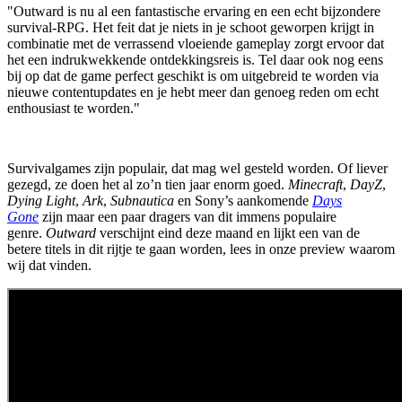
"Outward is nu al een fantastische ervaring en een echt bijzondere
survival-RPG. Het feit dat je niets in je schoot geworpen krijgt in
combinatie met de verrassend vloeiende gameplay zorgt ervoor dat
het een indrukwekkende ontdekkingsreis is. Tel daar ook nog eens
bij op dat de game perfect geschikt is om uitgebreid te worden via
nieuwe contentupdates en je hebt meer dan genoeg reden om echt
enthousiast te worden."
Survivalgames zijn populair, dat mag wel gesteld worden. Of liever
gezegd, ze doen het al zo’n tien jaar enorm goed.
Minecraft
,
DayZ
,
Dying Light
,
Ark
,
Subnautica
en Sony’s aankomende
Days
Gone
zijn maar een paar dragers van dit immens populaire
genre.
Outward
verschijnt eind deze maand en lijkt een van de
betere titels in dit rijtje te gaan worden, lees in onze preview waarom
wij dat vinden.