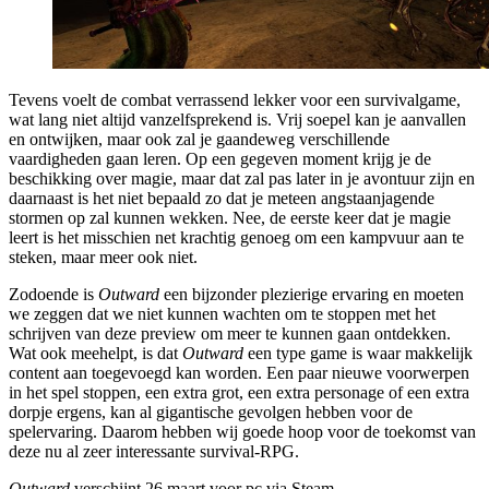
Tevens voelt de combat verrassend lekker voor een survivalgame,
wat lang niet altijd vanzelfsprekend is. Vrij soepel kan je aanvallen
en ontwijken, maar ook zal je gaandeweg verschillende
vaardigheden gaan leren. Op een gegeven moment krijg je de
beschikking over magie, maar dat zal pas later in je avontuur zijn en
daarnaast is het niet bepaald zo dat je meteen angstaanjagende
stormen op zal kunnen wekken. Nee, de eerste keer dat je magie
leert is het misschien net krachtig genoeg om een kampvuur aan te
steken, maar meer ook niet.
Zodoende is
Outward
een bijzonder plezierige ervaring en moeten
we zeggen dat we niet kunnen wachten om te stoppen met het
schrijven van deze preview om meer te kunnen gaan ontdekken.
Wat ook meehelpt, is dat
Outward
een type game is waar makkelijk
content aan toegevoegd kan worden. Een paar nieuwe voorwerpen
in het spel stoppen, een extra grot, een extra personage of een extra
dorpje ergens, kan al gigantische gevolgen hebben voor de
spelervaring. Daarom hebben wij goede hoop voor de toekomst van
deze nu al zeer interessante survival-RPG.
Outward
verschijnt 26 maart voor pc via Steam.