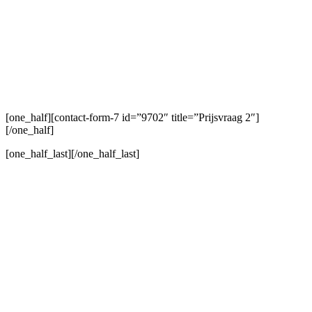
[one_half][contact-form-7 id=”9702″ title=”Prijsvraag 2″]
[/one_half]
[one_half_last]
[/one_half_last]