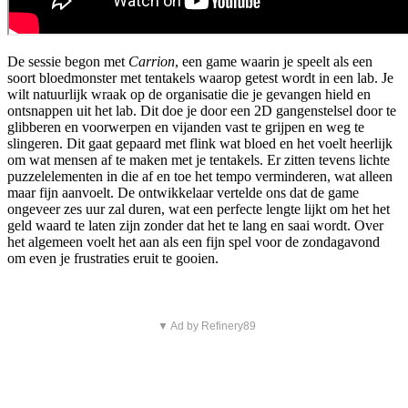
De sessie begon met
Carrion
, een game waarin je speelt als een
soort bloedmonster met tentakels waarop getest wordt in een lab. Je
wilt natuurlijk wraak op de organisatie die je gevangen hield en
ontsnappen uit het lab. Dit doe je door een 2D gangenstelsel door te
glibberen en voorwerpen en vijanden vast te grijpen en weg te
slingeren. Dit gaat gepaard met flink wat bloed en het voelt heerlijk
om wat mensen af te maken met je tentakels. Er zitten tevens lichte
puzzelelementen in die af en toe het tempo verminderen, wat alleen
maar fijn aanvoelt. De ontwikkelaar vertelde ons dat de game
ongeveer zes uur zal duren, wat een perfecte lengte lijkt om het het
geld waard te laten zijn zonder dat het te lang en saai wordt. Over
het algemeen voelt het aan als een fijn spel voor de zondagavond
om even je frustraties eruit te gooien.
▼ Ad by Refinery89