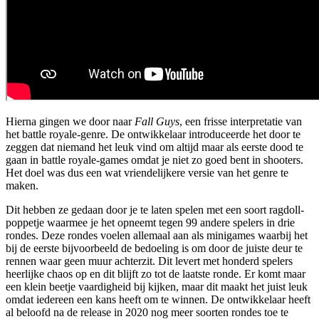
Hierna gingen we door naar
Fall Guys
, een frisse interpretatie van
het battle royale-genre. De ontwikkelaar introduceerde het door te
zeggen dat niemand het leuk vind om altijd maar als eerste dood te
gaan in battle royale-games omdat je niet zo goed bent in shooters.
Het doel was dus een wat vriendelijkere versie van het genre te
maken.
Dit hebben ze gedaan door je te laten spelen met een soort ragdoll-
poppetje waarmee je het opneemt tegen 99 andere spelers in drie
rondes. Deze rondes voelen allemaal aan als minigames waarbij het
bij de eerste bijvoorbeeld de bedoeling is om door de juiste deur te
rennen waar geen muur achterzit. Dit levert met honderd spelers
heerlijke chaos op en dit blijft zo tot de laatste ronde. Er komt maar
een klein beetje vaardigheid bij kijken, maar dit maakt het juist leuk
omdat iedereen een kans heeft om te winnen. De ontwikkelaar heeft
al beloofd na de release in 2020 nog meer soorten rondes toe te