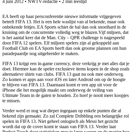
4 juni 2012
•
NWTV-redactie
•
2 min leestijd
EA heeft op haar persconferentie nieuwe informatie vrijgegeven
betreft FIFA 13. Het is een hele waslijst van al bekende, maar ook
onbekende feitjes. EA Sports schiet de bal dan ook snoeihard in de
kruising om de concurrentie volledig weg te blazen.
Vijf miljoen, dat
is het aantal keer dat de Man. City – QPR challenge is nagespeeld
door FIFA 12 spelers. Elf miljoen spelers zijn al gekoppeld aan
Football Club en EA Sports heeft dan ook grootse plannen om hun
paradepaardje nog uitgebreider te maken.
FIFA 13 krijgt een in-game currency, deze verkrijg je met alles dat je
doet. Hiermee kan de speler exclusieve items kopen in de shop zoals
alternatieve shirts van clubs. FIFA 13 gaat nu ook mee onderweg.
Zo komen er apps aan voor iOS en later Android om op de hoogte
te blijven van FIFA 13. Daarnaast komt er een app uit voor de
iPhone die het mogelijk maakt om onderweg de veiling van
Ultimate Team in de gaten te houden. Zo hoef je nooit meer koopjes
te missen.
Verder werd er nog wat dieper ingegaan op enkele punten die al
bekend zijn gemaakt. Zo zal Complete Dribbling een belangrijke rol
spelen in FIFA 13. Niet geheel onlogisch als Messi het gezicht
wordt dat op de cover komt te staan van FIFA 13. Verder laat
Perfect Touch door statistieken mee te laten wegen en de manier hoe