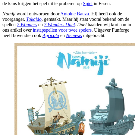
de kans krijgen het spel uit te proberen op
Spiel
in Essen.
Namiji
wordt ontworpen door
Antoine Bauza
. Hij heeft ook de
voorganger,
Tokaido
, gemaakt. Maar hij staat vooral bekend om de
spellen
7 Wonders
en
7 Wonders Duel
.
Duel
haalden wij kort aan in
ons artikel over
instapspellen voor twee spelers
. Uitgever Funforge
heeft bovendien ook
Agricola
en
Nemesis
uitgebracht.