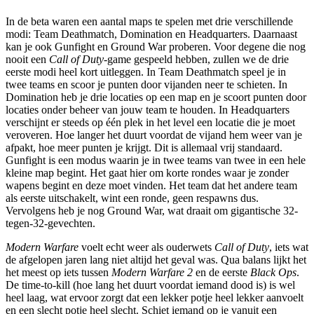
In de beta waren een aantal maps te spelen met drie verschillende
modi: Team Deathmatch, Domination en Headquarters. Daarnaast
kan je ook Gunfight en Ground War proberen. Voor degene die nog
nooit een
Call of Duty
-game gespeeld hebben, zullen we de drie
eerste modi heel kort uitleggen. In Team Deathmatch speel je in
twee teams en scoor je punten door vijanden neer te schieten. In
Domination heb je drie locaties op een map en je scoort punten door
locaties onder beheer van jouw team te houden. In Headquarters
verschijnt er steeds op één plek in het level een locatie die je moet
veroveren. Hoe langer het duurt voordat de vijand hem weer van je
afpakt, hoe meer punten je krijgt. Dit is allemaal vrij standaard.
Gunfight is een modus waarin je in twee teams van twee in een hele
kleine map begint. Het gaat hier om korte rondes waar je zonder
wapens begint en deze moet vinden. Het team dat het andere team
als eerste uitschakelt, wint een ronde, geen respawns dus.
Vervolgens heb je nog Ground War, wat draait om gigantische 32-
tegen-32-gevechten.
Modern Warfare
voelt echt weer als ouderwets
Call of Duty
, iets wat
de afgelopen jaren lang niet altijd het geval was. Qua balans lijkt het
het meest op iets tussen
Modern Warfare 2
en de eerste
Black Ops
.
De time-to-kill (hoe lang het duurt voordat iemand dood is) is wel
heel laag, wat ervoor zorgt dat een lekker potje heel lekker aanvoelt
en een slecht potje heel slecht. Schiet iemand op je vanuit een