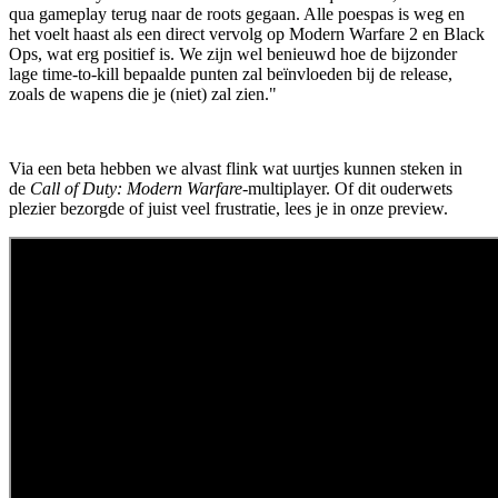
qua gameplay terug naar de roots gegaan. Alle poespas is weg en
het voelt haast als een direct vervolg op Modern Warfare 2 en Black
Ops, wat erg positief is. We zijn wel benieuwd hoe de bijzonder
lage time-to-kill bepaalde punten zal beïnvloeden bij de release,
zoals de wapens die je (niet) zal zien."
Via een beta hebben we alvast flink wat uurtjes kunnen steken in
de
Call of Duty: Modern Warfare
-multiplayer. Of dit ouderwets
plezier bezorgde of juist veel frustratie, lees je in onze preview.