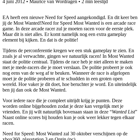
4 juni 2012
•
Maurice van Wordragen
•
2 min leestijd
EA heeft een nieuwe Need for Speed aangekondigd. En dit keer ben
jij de Most Wanted!
Need for Speed Most Wanted is een arcade race
game. In deze arcade racer zul je moeten racen voor de eerste plek.
Maar dit is niet alles. Er komt namelijk nog een extra gameplay
element bij kijken. En dat is de politie!
Tijdens de perconferentie kregen we een stuk gameplay te zien. En
zoals je al verwachtte, gingen we natuurlijk racen! In Most Wanted
staat de politie centraal. Tijdens de race heb je niet alleen te maken
met je mede-racers die je moet verslaan. De politie probeert je ook
nog eens van de weg af te beuken. Wanneer de race is afgelopen
moet je de politie proberen af te schudden in een groten open
wereld. Hoe vaker je dit doet, hoe beruchter je word. En uiteindelijk
ben jij dan ook de Most Wanted.
Voor iedere race die je compleet uitrijdt krijg je punten. Deze
worden online bijgehouden zodat je deze kan vergelijk met je
vrienden. En jij wilt natuurlijk bovenaan staan in deze “
Wanted List
”
Naast online scores bij houden kun je ook weer lekker tegen elkaar
racen.
Need for Speed: Most Wanted zal 30 oktober verschijnen op de
xbox360, playstation 3 en Orgin (pc).