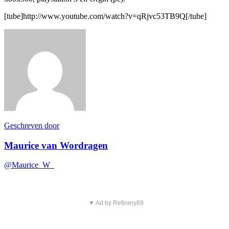
[tube]http://www.youtube.com/watch?v=qRjvc53TB9Q[/tube]
Geschreven door
Maurice van Wordragen
@Maurice_W_
▼ Ad by Refinery89