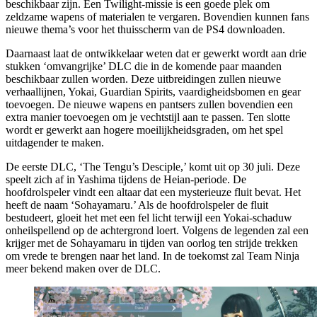
beschikbaar zijn. Een Twilight-missie is een goede plek om
zeldzame wapens of materialen te vergaren. Bovendien kunnen fans
nieuwe thema’s voor het thuisscherm van de PS4 downloaden.
Daarnaast laat de ontwikkelaar weten dat er gewerkt wordt aan drie
stukken ‘omvangrijke’ DLC die in de komende paar maanden
beschikbaar zullen worden. Deze uitbreidingen zullen nieuwe
verhaallijnen, Yokai, Guardian Spirits, vaardigheidsbomen en gear
toevoegen. De nieuwe wapens en pantsers zullen bovendien een
extra manier toevoegen om je vechtstijl aan te passen. Ten slotte
wordt er gewerkt aan hogere moeilijkheidsgraden, om het spel
uitdagender te maken.
De eerste DLC, ‘The Tengu’s Desciple,’ komt uit op 30 juli. Deze
speelt zich af in Yashima tijdens de Heian-periode. De
hoofdrolspeler vindt een altaar dat een mysterieuze fluit bevat. Het
heeft de naam ‘Sohayamaru.’ Als de hoofdrolspeler de fluit
bestudeert, gloeit het met een fel licht terwijl een Yokai-schaduw
onheilspellend op de achtergrond loert. Volgens de legenden zal een
krijger met de Sohayamaru in tijden van oorlog ten strijde trekken
om vrede te brengen naar het land. In de toekomst zal Team Ninja
meer bekend maken over de DLC.