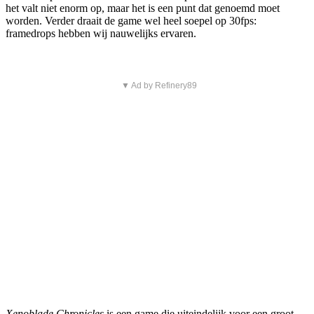
het valt niet enorm op, maar het is een punt dat genoemd moet
worden. Verder draait de game wel heel soepel op 30fps:
framedrops hebben wij nauwelijks ervaren.
▼ Ad by Refinery89
Xenoblade Chronicles
is een game die uiteindelijk voor een groot