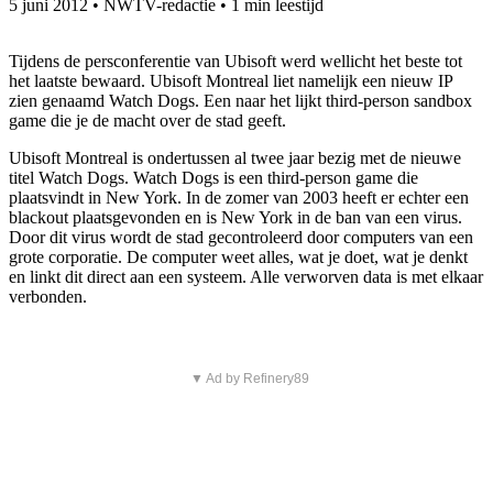
5 juni 2012
•
NWTV-redactie
•
1 min leestijd
Tijdens de persconferentie van Ubisoft werd wellicht het beste tot
het laatste bewaard. Ubisoft Montreal liet namelijk een nieuw IP
zien genaamd Watch Dogs. Een naar het lijkt third-person sandbox
game die je de macht over de stad geeft.
Ubisoft Montreal is ondertussen al twee jaar bezig met de nieuwe
titel Watch Dogs. Watch Dogs is een third-person game die
plaatsvindt in New York. In de zomer van 2003 heeft er echter een
blackout plaatsgevonden en is New York in de ban van een virus.
Door dit virus wordt de stad gecontroleerd door computers van een
grote corporatie. De computer weet alles, wat je doet, wat je denkt
en linkt dit direct aan een systeem. Alle verworven data is met elkaar
verbonden.
▼ Ad by Refinery89