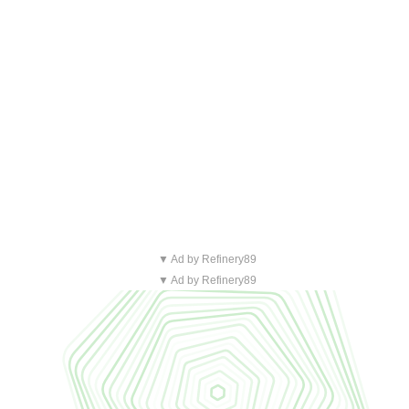
▼ Ad by Refinery89
▼ Ad by Refinery89