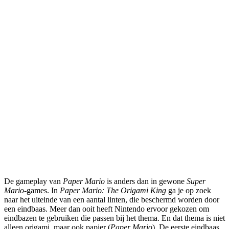
De gameplay van
Paper Mario
is anders dan in gewone
Super
Mario
-games. In
Paper Mario: The Origami King
ga je op zoek
naar het uiteinde van een aantal linten, die beschermd worden door
een eindbaas. Meer dan ooit heeft Nintendo ervoor gekozen om
eindbazen te gebruiken die passen bij het thema. En dat thema is niet
alleen origami, maar ook papier (
Paper Mario
). De eerste eindbaas