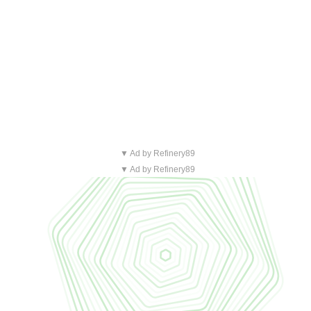
▼ Ad by Refinery89
▼ Ad by Refinery89