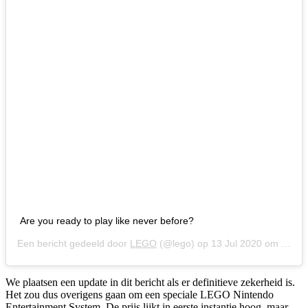
Are you ready to play like never before?
Een bericht gedeeld door
LEGO
(@lego) op
13 Jul 2020 om 5:00 (PDT)
We plaatsen een update in dit bericht als er definitieve zekerheid is.
Het zou dus overigens gaan om een speciale LEGO Nintendo
Entertainment System. De prijs lijkt in eerste instantie hoog, maar