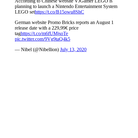
According to Chinese website VJGamer LEGO is
planning to launch a Nintendo Entertainment System
LEGO set
https://t.co/B15owu8ShC
German website Promo Bricks reports an August 1
release date with a 229,99€ price
tag
https://t.co/m6fUMjsoTe
pic.twitter.com/9Vg9taQ4k5
— Nibel (@Nibellion)
July 13, 2020