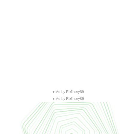
▼ Ad by Refinery89
▼ Ad by Refinery89