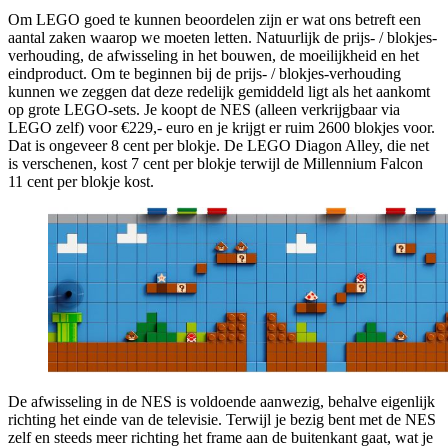
Om LEGO goed te kunnen beoordelen zijn er wat ons betreft een
aantal zaken waarop we moeten letten. Natuurlijk de prijs- / blokjes-
verhouding, de afwisseling in het bouwen, de moeilijkheid en het
eindproduct. Om te beginnen bij de prijs- / blokjes-verhouding
kunnen we zeggen dat deze redelijk gemiddeld ligt als het aankomt
op grote LEGO-sets. Je koopt de NES (alleen verkrijgbaar via
LEGO zelf) voor €229,- euro en je krijgt er ruim 2600 blokjes voor.
Dat is ongeveer 8 cent per blokje. De LEGO Diagon Alley, die net
is verschenen, kost 7 cent per blokje terwijl de Millennium Falcon
11 cent per blokje kost.
De afwisseling in de NES is voldoende aanwezig, behalve eigenlijk
richting het einde van de televisie. Terwijl je bezig bent met de NES
zelf en steeds meer richting het frame aan de buitenkant gaat, wat je