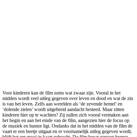
Voor kinderen kan de film soms wat zwaar zijn. Vooral in het
midden wordt veel uitleg gegeven over leven en dood en wat de zin
is van het leven. Zelfs aan werelden als ‘de zevende hemel’ en
‘dolende zielen’ wordt uitgebreid aandacht besteed. Maar zitten
kinderen hier op te wachten? Zij zullen zich vooral vermaken aan
het begin en aan het einde van de film, aangezien hier de focus op
de muziek en humor ligt. Ondanks dat in het midden van de film de
vaart er een beetje uitgaat en er voornamelijk uitleg gegeven wordt,
blijft het erg mooi in kaart gebracht. De film bevat genoeg humor,