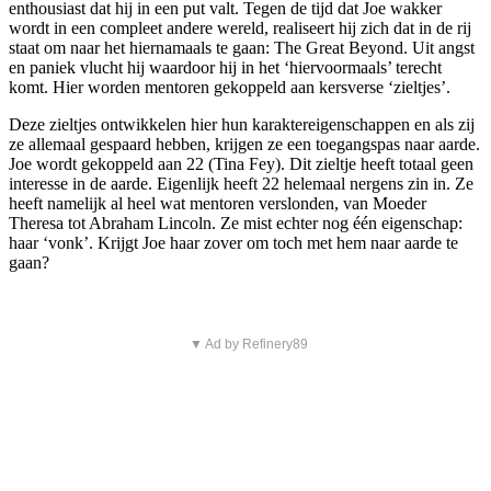
enthousiast dat hij in een put valt. Tegen de tijd dat Joe wakker
wordt in een compleet andere wereld, realiseert hij zich dat in de rij
staat om naar het hiernamaals te gaan: The Great Beyond. Uit angst
en paniek vlucht hij waardoor hij in het ‘hiervoormaals’ terecht
komt. Hier worden mentoren gekoppeld aan kersverse ‘zieltjes’.
Deze zieltjes ontwikkelen hier hun karaktereigenschappen en als zij
ze allemaal gespaard hebben, krijgen ze een toegangspas naar aarde.
Joe wordt gekoppeld aan 22 (Tina Fey). Dit zieltje heeft totaal geen
interesse in de aarde. Eigenlijk heeft 22 helemaal nergens zin in. Ze
heeft namelijk al heel wat mentoren verslonden, van Moeder
Theresa tot Abraham Lincoln. Ze mist echter nog één eigenschap:
haar ‘vonk’. Krijgt Joe haar zover om toch met hem naar aarde te
gaan?
▼ Ad by Refinery89