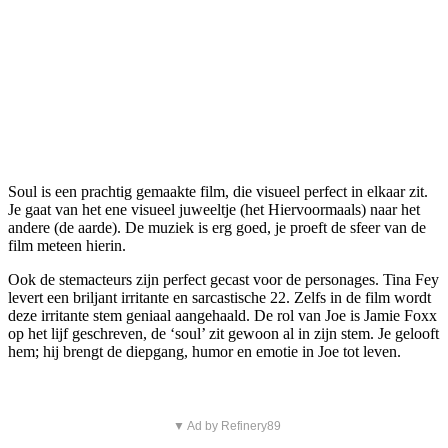
Soul is een prachtig gemaakte film, die visueel perfect in elkaar zit.
Je gaat van het ene visueel juweeltje (het Hiervoormaals) naar het
andere (de aarde). De muziek is erg goed, je proeft de sfeer van de
film meteen hierin.
Ook de stemacteurs zijn perfect gecast voor de personages. Tina Fey
levert een briljant irritante en sarcastische 22. Zelfs in de film wordt
deze irritante stem geniaal aangehaald. De rol van Joe is Jamie Foxx
op het lijf geschreven, de ‘soul’ zit gewoon al in zijn stem. Je gelooft
hem; hij brengt de diepgang, humor en emotie in Joe tot leven.
▼ Ad by Refinery89