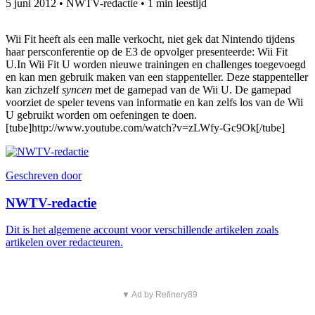
5 juni 2012
•
NWTV-redactie
•
1 min leestijd
Wii Fit heeft als een malle verkocht, niet gek dat Nintendo tijdens
haar persconferentie op de E3 de opvolger presenteerde: Wii Fit
U.
In Wii Fit U worden nieuwe trainingen en challenges toegevoegd
en kan men gebruik maken van een stappenteller. Deze stappenteller
kan zichzelf
syncen
met de gamepad van de Wii U. De gamepad
voorziet de speler tevens van informatie en kan zelfs los van de Wii
U gebruikt worden om oefeningen te doen.
[tube]http://www.youtube.com/watch?v=zLWfy-Gc9Ok[/tube]
Geschreven door
NWTV-redactie
Dit is het algemene account voor verschillende artikelen zoals
artikelen over redacteuren.
▼ Ad by Refinery89