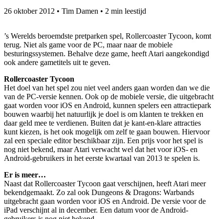
26 oktober 2012
•
Tim Damen
•
2 min leestijd
’s Werelds beroemdste pretparken spel, Rollercoaster Tycoon, komt
terug. Niet als game voor de PC, maar naar de mobiele
besturingssystemen. Behalve deze game, heeft Atari aangekondigd
ook andere gametitels uit te geven.
Rollercoaster Tycoon
Het doel van het spel zou niet veel anders gaan worden dan we die
van de PC-versie kennen. Ook op de mobiele versie, die uitgebracht
gaat worden voor iOS en Android, kunnen spelers een attractiepark
bouwen waarbij het natuurlijk je doel is om klanten te trekken en
daar geld mee te verdienen. Buiten dat je kant-en-klare attracties
kunt kiezen, is het ook mogelijk om zelf te gaan bouwen. Hiervoor
zal een speciale editor beschikbaar zijn. Een prijs voor het spel is
nog niet bekend, maar Atari verwacht wel dat het voor iOS- en
Android-gebruikers in het eerste kwartaal van 2013 te spelen is.
Er is meer…
Naast dat Rollercoaster Tycoon gaat verschijnen, heeft Atari meer
bekendgemaakt. Zo zal ook Dungeons & Dragons: Warbands
uitgebracht gaan worden voor iOS en Android. De versie voor de
iPad verschijnt al in december. Een datum voor de Android-
gebruikers is nog niet bekend.