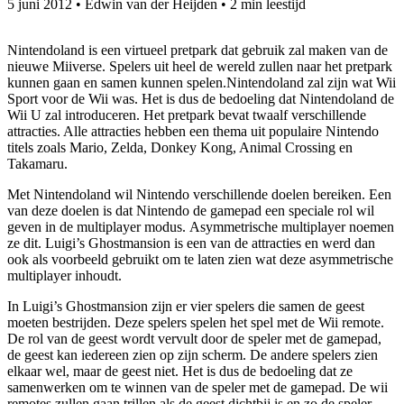
5 juni 2012
•
Edwin van der Heijden
•
2 min leestijd
Nintendoland is een virtueel pretpark dat gebruik zal maken van de
nieuwe Miiverse. Spelers uit heel de wereld zullen naar het pretpark
kunnen gaan en samen kunnen spelen.
Nintendoland zal zijn wat Wii
Sport voor de Wii was. Het is dus de bedoeling dat Nintendoland de
Wii U zal introduceren. Het pretpark bevat twaalf verschillende
attracties. Alle attracties hebben een thema uit populaire Nintendo
titels zoals Mario, Zelda, Donkey Kong, Animal Crossing en
Takamaru.
Met Nintendoland wil Nintendo verschillende doelen bereiken. Een
van deze doelen is dat Nintendo de gamepad een speciale rol wil
geven in de multiplayer modus. Asymmetrische multiplayer noemen
ze dit. Luigi’s Ghostmansion is een van de attracties en werd dan
ook als voorbeeld gebruikt om te laten zien wat deze asymmetrische
multiplayer inhoudt.
In Luigi’s Ghostmansion zijn er vier spelers die samen de geest
moeten bestrijden. Deze spelers spelen het spel met de Wii remote.
De rol van de geest wordt vervult door de speler met de gamepad,
de geest kan iedereen zien op zijn scherm. De andere spelers zien
elkaar wel, maar de geest niet. Het is dus de bedoeling dat ze
samenwerken om te winnen van de speler met de gamepad. De wii
remotes zullen gaan trillen als de geest dichtbij is en zo de speler