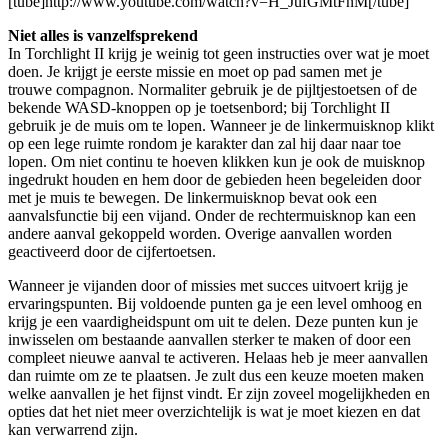
[tube]http://www.youtube.com/watch?v=H_JufGMtFnM[/tube]
Niet alles is vanzelfsprekend
In Torchlight II krijg je weinig tot geen instructies over wat je moet
doen. Je krijgt je eerste missie en moet op pad samen met je
trouwe compagnon. Normaliter gebruik je de pijltjestoetsen of de
bekende WASD-knoppen op je toetsenbord; bij Torchlight II
gebruik je de muis om te lopen. Wanneer je de linkermuisknop klikt
op een lege ruimte rondom je karakter dan zal hij daar naar toe
lopen. Om niet continu te hoeven klikken kun je ook de muisknop
ingedrukt houden en hem door de gebieden heen begeleiden door
met je muis te bewegen. De linkermuisknop bevat ook een
aanvalsfunctie bij een vijand. Onder de rechtermuisknop kan een
andere aanval gekoppeld worden. Overige aanvallen worden
geactiveerd door de cijfertoetsen.
Wanneer je vijanden door of missies met succes uitvoert krijg je
ervaringspunten. Bij voldoende punten ga je een level omhoog en
krijg je een vaardigheidspunt om uit te delen. Deze punten kun je
inwisselen om bestaande aanvallen sterker te maken of door een
compleet nieuwe aanval te activeren. Helaas heb je meer aanvallen
dan ruimte om ze te plaatsen. Je zult dus een keuze moeten maken
welke aanvallen je het fijnst vindt. Er zijn zoveel mogelijkheden en
opties dat het niet meer overzichtelijk is wat je moet kiezen en dat
kan verwarrend zijn.