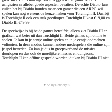
aangezien ze allebei goede aspecten bevatten. De echte Diablo-fans
zullen het bij Diablo houden maar een gamer die een ARPG wil
spelen kan nog weleens de keuze maken voor Torchlight II. Daarbij
is Torchlight II ook een stuk goedkoper. Torchlight II kost €19,00 en
Diablo III €49,99.
De speelwijze is bij beide games hetzelfde, alleen ziet Diablo III er
grafisch wat beter uit dan Torchlight II. Beide games zijn online te
spelen. Je kan in je eentje online spelen en in je eentje opdrachten
voltooien. In deze modus kunnen andere medespelers die online zijn
je spel betreden. Zo kan je dus in groepsverband de missies
doorlopen en dus ook de moeilijkere missies en dungeons.
Torchlight II kan offline gespeeld worden; dit kan bij Diablo III niet.
▼ Ad by Refinery89