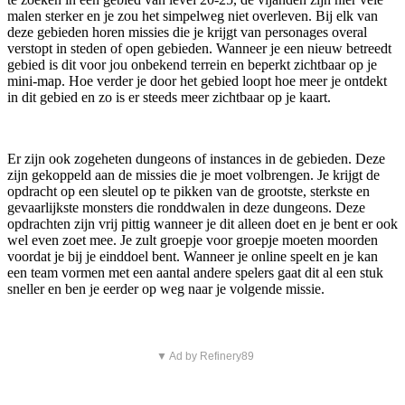
malen sterker en je zou het simpelweg niet overleven. Bij elk van
deze gebieden horen missies die je krijgt van personages overal
verstopt in steden of open gebieden. Wanneer je een nieuw betreedt
gebied is dit voor jou onbekend terrein en beperkt zichtbaar op je
mini-map. Hoe verder je door het gebied loopt hoe meer je ontdekt
in dit gebied en zo is er steeds meer zichtbaar op je kaart.
Er zijn ook zogeheten dungeons of instances in de gebieden. Deze
zijn gekoppeld aan de missies die je moet volbrengen. Je krijgt de
opdracht op een sleutel op te pikken van de grootste, sterkste en
gevaarlijkste monsters die ronddwalen in deze dungeons. Deze
opdrachten zijn vrij pittig wanneer je dit alleen doet en je bent er ook
wel even zoet mee. Je zult groepje voor groepje moeten moorden
voordat je bij je einddoel bent. Wanneer je online speelt en je kan
een team vormen met een aantal andere spelers gaat dit al een stuk
sneller en ben je eerder op weg naar je volgende missie.
▼ Ad by Refinery89