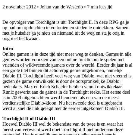
2 november 2012
•
Johan van de Westerlo
•
7 min leestijd
De opvolger van Torchlight is uit: Torchlight II. In deze RPG ga je
op pad om opdrachten te voltooien en steden te ontdekken. Samen
met je huisdier ga je niets en niemand uit de weg en sta je oog in
oog met het kwaad.
Intro
Online gamen is in deze tijd niet meer weg te denken. Games in alle
genres worden voorzien van een online functie om te spelen met
vrienden of wildvreemde gamers over de wereld. Eerder dit jaar is al
een grote titel binnen dit action/rpg-genre uitgekomen, namelijk
Diablo III. Torchlight heeft veel weg van Diablo, wat niet vreemd is
gezien de game ontwikkeld is door de oorspronkelijke Diablo-
bedenkers. Max en Erich Schaefer hebben vanuit ontwikkelaar
Runic gewerkt aan de games in de Torchlight reeks. Het eerste deel
is in 2009 uitgebracht en werd benoemd als een van de meest
verdienstelijke Diablo-kloon. Nu het tweede deel is uitgebracht
werd al snel de link gelegd met de eerder uitgekomen Diablo III.
Torchlight II of Diablo III
Hoewel Diablo III wel de bekendste van de twee is en waar het
meest van verwacht werd doet Torchlight II niet onder aan deze
grote titel. Het is moeilijk om te zeggen welke game beter is