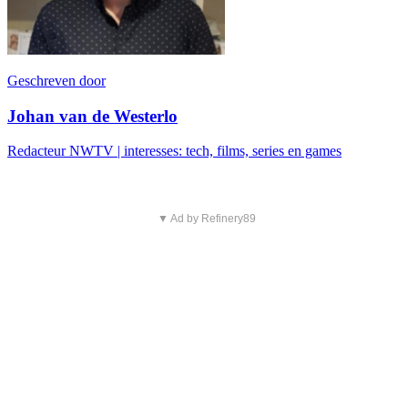
Geschreven door
Johan van de Westerlo
Redacteur NWTV | interesses: tech, films, series en games
▼ Ad by Refinery89