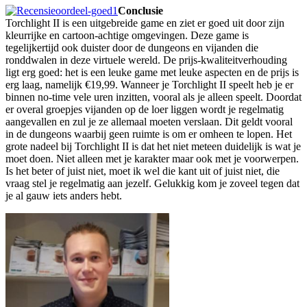
Conclusie
Torchlight II is een uitgebreide game en ziet er goed uit door zijn
kleurrijke en cartoon-achtige omgevingen. Deze game is
tegelijkertijd ook duister door de dungeons en vijanden die
ronddwalen in deze virtuele wereld. De prijs-kwaliteitverhouding
ligt erg goed: het is een leuke game met leuke aspecten en de prijs is
erg laag, namelijk €19,99. Wanneer je Torchlight II speelt heb je er
binnen no-time vele uren inzitten, vooral als je alleen speelt. Doordat
er overal groepjes vijanden op de loer liggen wordt je regelmatig
aangevallen en zul je ze allemaal moeten verslaan. Dit geldt vooral
in de dungeons waarbij geen ruimte is om er omheen te lopen. Het
grote nadeel bij Torchlight II is dat het niet meteen duidelijk is wat je
moet doen. Niet alleen met je karakter maar ook met je voorwerpen.
Is het beter of juist niet, moet ik wel die kant uit of juist niet, die
vraag stel je regelmatig aan jezelf. Gelukkig kom je zoveel tegen dat
je al gauw iets anders hebt.