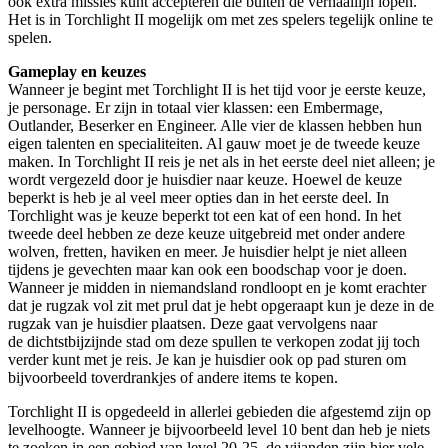
ook extra missies kunt accepteren die buiten de verhaallijn lopen.
Het is in Torchlight II mogelijk om met zes spelers tegelijk online te
spelen.
Gameplay en keuzes
Wanneer je begint met Torchlight II is het tijd voor je eerste keuze,
je personage. Er zijn in totaal vier klassen: een Embermage,
Outlander, Beserker en Engineer. Alle vier de klassen hebben hun
eigen talenten en specialiteiten. Al gauw moet je de tweede keuze
maken. In Torchlight II reis je net als in het eerste deel niet alleen; je
wordt vergezeld door je huisdier naar keuze. Hoewel de keuze
beperkt is heb je al veel meer opties dan in het eerste deel. In
Torchlight was je keuze beperkt tot een kat of een hond. In het
tweede deel hebben ze deze keuze uitgebreid met onder andere
wolven, fretten, haviken en meer. Je huisdier helpt je niet alleen
tijdens je gevechten maar kan ook een boodschap voor je doen.
Wanneer je midden in niemandsland rondloopt en je komt erachter
dat je rugzak vol zit met prul dat je hebt opgeraapt kun je deze in de
rugzak van je huisdier plaatsen. Deze gaat vervolgens naar
de dichtstbijzijnde stad om deze spullen te verkopen zodat jij toch
verder kunt met je reis. Je kan je huisdier ook op pad sturen om
bijvoorbeeld toverdrankjes of andere items te kopen.
Torchlight II is opgedeeld in allerlei gebieden die afgestemd zijn op
levelhoogte. Wanneer je bijvoorbeeld level 10 bent dan heb je niets
te zoeken in een gebied van level 20-25, de vijanden zijn hier vele