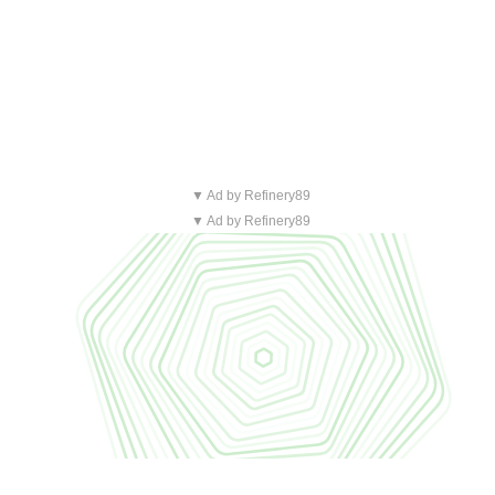
▼ Ad by Refinery89
▼ Ad by Refinery89