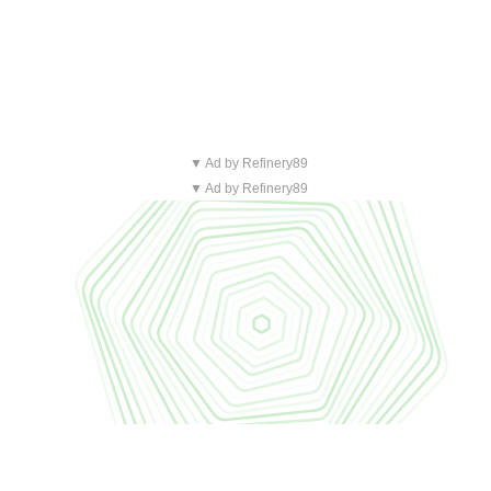
▼ Ad by Refinery89
▼ Ad by Refinery89