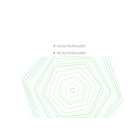
▼ Ad by Refinery89
▼ Ad by Refinery89