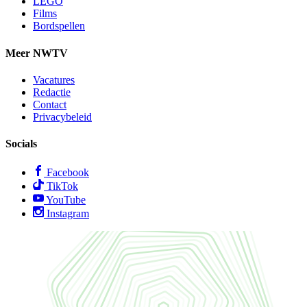
LEGO
Films
Bordspellen
Meer NWTV
Vacatures
Redactie
Contact
Privacybeleid
Socials
Facebook
TikTok
YouTube
Instagram