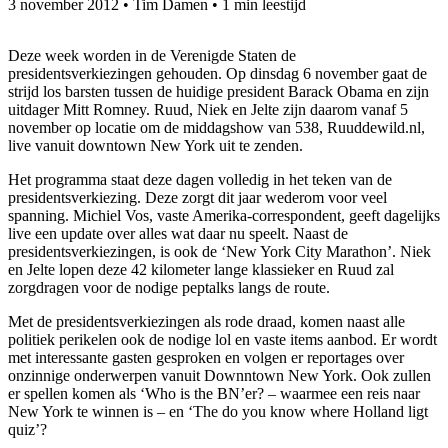
3 november 2012
•
Tim Damen
•
1 min leestijd
Deze week worden in de Verenigde Staten de
presidentsverkiezingen gehouden. Op dinsdag 6 november gaat de
strijd los barsten tussen de huidige president Barack Obama en zijn
uitdager Mitt Romney. Ruud, Niek en Jelte zijn daarom vanaf 5
november op locatie om de middagshow van 538, Ruuddewild.nl,
live vanuit downtown New York uit te zenden.
Het programma staat deze dagen volledig in het teken van de
presidentsverkiezing. Deze zorgt dit jaar wederom voor veel
spanning. Michiel Vos, vaste Amerika-correspondent, geeft dagelijks
live een update over alles wat daar nu speelt. Naast de
presidentsverkiezingen, is ook de ‘New York City Marathon’. Niek
en Jelte lopen deze 42 kilometer lange klassieker en Ruud zal
zorgdragen voor de nodige peptalks langs de route.
Met de presidentsverkiezingen als rode draad, komen naast alle
politiek perikelen ook de nodige lol en vaste items aanbod. Er wordt
met interessante gasten gesproken en volgen er reportages over
onzinnige onderwerpen vanuit Downntown New York. Ook zullen
er spellen komen als ‘Who is the BN’er? – waarmee een reis naar
New York te winnen is – en ‘The do you know where Holland ligt
quiz’?