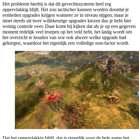
Het probleem hierbij is dat dit gevechtssysteem heel erg
oppervlakkig blijft. Het zou tactischer kunnen worden doordat je
eenheden upgrades krijgen wanneer ze in niveau stijgen, maar je
moet steeds uit twee willekeurige upgrades kiezen dus je hebt hier
weinig controle over. Daar komt bij kijken dat als je op een gegeven
moment redelijk veel troepen op het veld hebt, het lastig wordt om
het overzicht te houden van wie ook alweer welke upgrade had
gekregen, waardoor het eigenlijk een volledige non-factor wordt.
Dat het oppervlakkig blijft, dat is eigenlijk voor de hele game het