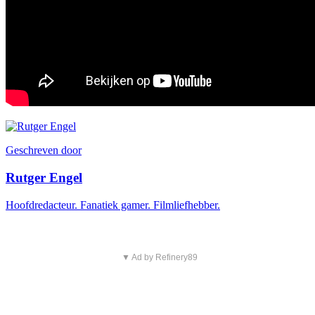
Geschreven door
Rutger Engel
Hoofdredacteur. Fanatiek gamer. Filmliefhebber.
▼ Ad by Refinery89