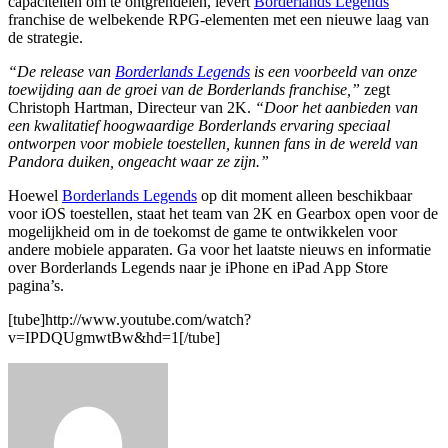
capaciteiten om te ontgrendelen, levert
Borderlands Legends
franchise de welbekende RPG-elementen met een nieuwe laag van
de strategie.
“De release van
Borderlands Legends
is een voorbeeld van onze
toewijding aan de groei van de Borderlands franchise,”
zegt
Christoph Hartman, Directeur van 2K.
“Door het aanbieden van
een kwalitatief hoogwaardige Borderlands ervaring speciaal
ontworpen voor mobiele toestellen, kunnen fans in de wereld van
Pandora duiken, ongeacht waar ze zijn.”
Hoewel
Borderlands Legends
op dit moment alleen beschikbaar
voor iOS toestellen, staat het team van 2K en Gearbox open voor de
mogelijkheid om in de toekomst de game te ontwikkelen voor
andere mobiele apparaten. Ga voor het laatste nieuws en informatie
over Borderlands Legends naar je iPhone en iPad App Store
pagina’s.
[tube]http://www.youtube.com/watch?
v=IPDQUgmwtBw&hd=1[/tube]