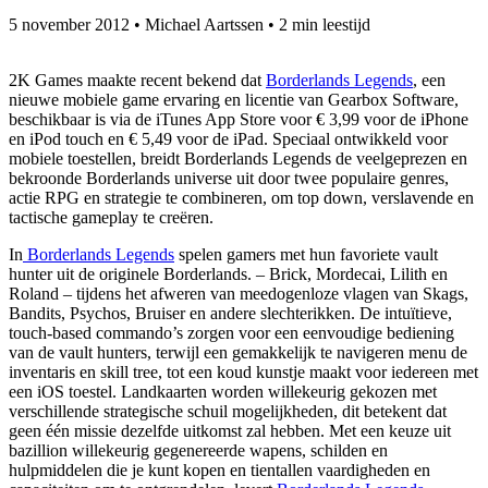
5 november 2012
•
Michael Aartssen
•
2 min leestijd
2K Games maakte recent bekend dat
Borderlands Legends
, een
nieuwe mobiele game ervaring en licentie van Gearbox Software,
beschikbaar is via de iTunes App Store voor € 3,99 voor de iPhone
en iPod touch en € 5,49 voor de iPad. Speciaal ontwikkeld voor
mobiele toestellen, breidt Borderlands Legends de veelgeprezen en
bekroonde Borderlands universe uit door twee populaire genres,
actie RPG en strategie te combineren, om top down, verslavende en
tactische gameplay te creëren.
In
Borderlands Legends
spelen gamers met hun favoriete vault
hunter uit de originele Borderlands. – Brick, Mordecai, Lilith en
Roland – tijdens het afweren van meedogenloze vlagen van Skags,
Bandits, Psychos, Bruiser en andere slechterikken. De intuïtieve,
touch-based commando’s zorgen voor een eenvoudige bediening
van de vault hunters, terwijl een gemakkelijk te navigeren menu de
inventaris en skill tree, tot een koud kunstje maakt voor iedereen met
een iOS toestel. Landkaarten worden willekeurig gekozen met
verschillende strategische schuil mogelijkheden, dit betekent dat
geen één missie dezelfde uitkomst zal hebben. Met een keuze uit
bazillion willekeurig gegenereerde wapens, schilden en
hulpmiddelen die je kunt kopen en tientallen vaardigheden en