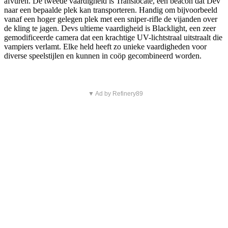
afvuren. De tweede vaardigheid is Translocate, een beacon dat Dev
naar een bepaalde plek kan transporteren. Handig om bijvoorbeeld
vanaf een hoger gelegen plek met een sniper-rifle de vijanden over
de kling te jagen. Devs ultieme vaardigheid is Blacklight, een zeer
gemodificeerde camera dat een krachtige UV-lichtstraal uitstraalt die
vampiers verlamt. Elke held heeft zo unieke vaardigheden voor
diverse speelstijlen en kunnen in coöp gecombineerd worden.
▼ Ad by Refinery89