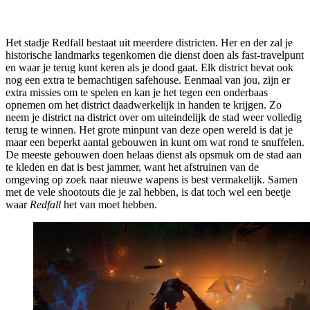
Het stadje Redfall bestaat uit meerdere districten. Her en der zal je
historische landmarks tegenkomen die dienst doen als fast-travelpunt
en waar je terug kunt keren als je dood gaat. Elk district bevat ook
nog een extra te bemachtigen safehouse. Eenmaal van jou, zijn er
extra missies om te spelen en kan je het tegen een onderbaas
opnemen om het district daadwerkelijk in handen te krijgen. Zo
neem je district na district over om uiteindelijk de stad weer volledig
terug te winnen. Het grote minpunt van deze open wereld is dat je
maar een beperkt aantal gebouwen in kunt om wat rond te snuffelen.
De meeste gebouwen doen helaas dienst als opsmuk om de stad aan
te kleden en dat is best jammer, want het afstruinen van de
omgeving op zoek naar nieuwe wapens is best vermakelijk. Samen
met de vele shootouts die je zal hebben, is dat toch wel een beetje
waar
Redfall
het van moet hebben.