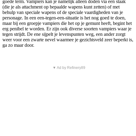
goede term. Vampiers kan je namelijk alleen doden via een staak
(die je als attachment op bepaalde wapens kunt zetten) of met
behulp van speciale wapens of de speciale vaardigheden van je
personage. In een een-tegen-een-situatie is het nog goed te doen,
maar bij een groepje vampiers die het op je gemunt heeft, begint het
erg penibel te worden. Er zijn ook diverse soorten vampiers waar je
tegen strijdt. De ene sijpelt je levenspunten weg, een ander zorgt
weer voor een zwarte nevel waarmee je gezichtsveld zeer beperkt is,
ga zo maar door.
▼ Ad by Refinery89