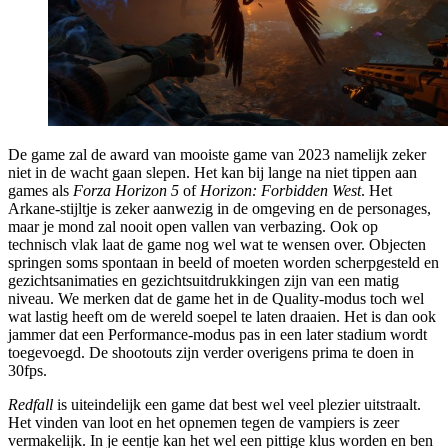
De game zal de award van mooiste game van 2023 namelijk zeker
niet in de wacht gaan slepen. Het kan bij lange na niet tippen aan
games als
Forza Horizon 5
of
Horizon: Forbidden West
. Het
Arkane-stijltje is zeker aanwezig in de omgeving en de personages,
maar je mond zal nooit open vallen van verbazing. Ook op
technisch vlak laat de game nog wel wat te wensen over. Objecten
springen soms spontaan in beeld of moeten worden scherpgesteld en
gezichtsanimaties en gezichtsuitdrukkingen zijn van een matig
niveau. We merken dat de game het in de Quality-modus toch wel
wat lastig heeft om de wereld soepel te laten draaien. Het is dan ook
jammer dat een Performance-modus pas in een later stadium wordt
toegevoegd. De shootouts zijn verder overigens prima te doen in
30fps.
Redfall
is uiteindelijk een game dat best wel veel plezier uitstraalt.
Het vinden van loot en het opnemen tegen de vampiers is zeer
vermakelijk. In je eentje kan het wel een pittige klus worden en ben