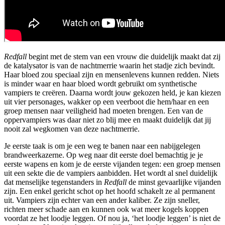
Redfall
begint met de stem van een vrouw die duidelijk maakt dat zij
de katalysator is van de nachtmerrie waarin het stadje zich bevindt.
Haar bloed zou speciaal zijn en mensenlevens kunnen redden. Niets
is minder waar en haar bloed wordt gebruikt om synthetische
vampiers te creëren. Daarna wordt jouw gekozen held, je kan kiezen
uit vier personages, wakker op een veerboot die hem/haar en een
groep mensen naar veiligheid had moeten brengen. Een van de
oppervampiers was daar niet zo blij mee en maakt duidelijk dat jij
nooit zal wegkomen van deze nachtmerrie.
Je eerste taak is om je een weg te banen naar een nabijgelegen
brandweerkazerne. Op weg naar dit eerste doel bemachtig je je
eerste wapens en kom je de eerste vijanden tegen: een groep mensen
uit een sekte die de vampiers aanbidden. Het wordt al snel duidelijk
dat menselijke tegenstanders in
Redfall
de minst gevaarlijke vijanden
zijn. Een enkel gericht schot op het hoofd schakelt ze al permanent
uit. Vampiers zijn echter van een ander kaliber. Ze zijn sneller,
richten meer schade aan en kunnen ook wat meer kogels koppen
voordat ze het loodje leggen. Of nou ja, ‘het loodje leggen’ is niet de