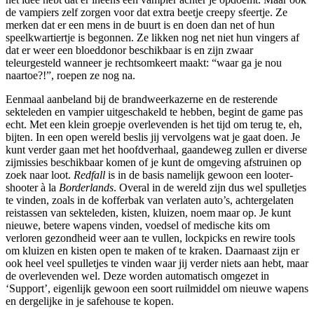
de vampiers zelf zorgen voor dat extra beetje creepy sfeertje. Ze
merken dat er een mens in de buurt is en doen dan net of hun
speelkwartiertje is begonnen. Ze likken nog net niet hun vingers af
dat er weer een bloeddonor beschikbaar is en zijn zwaar
teleurgesteld wanneer je rechtsomkeert maakt: “waar ga je nou
naartoe?!”, roepen ze nog na.
Eenmaal aanbeland bij de brandweerkazerne en de resterende
sekteleden en vampier uitgeschakeld te hebben, begint de game pas
echt. Met een klein groepje overlevenden is het tijd om terug te, eh,
bijten. In een open wereld beslis jij vervolgens wat je gaat doen. Je
kunt verder gaan met het hoofdverhaal, gaandeweg zullen er diverse
zijmissies beschikbaar komen of je kunt de omgeving afstruinen op
zoek naar loot.
Redfall
is in de basis namelijk gewoon een looter-
shooter à la
Borderlands
. Overal in de wereld zijn dus wel spulletjes
te vinden, zoals in de kofferbak van verlaten auto’s, achtergelaten
reistassen van sekteleden, kisten, kluizen, noem maar op. Je kunt
nieuwe, betere wapens vinden, voedsel of medische kits om
verloren gezondheid weer aan te vullen, lockpicks en rewire tools
om kluizen en kisten open te maken of te kraken. Daarnaast zijn er
ook heel veel spulletjes te vinden waar jij verder niets aan hebt, maar
de overlevenden wel. Deze worden automatisch omgezet in
‘Support’, eigenlijk gewoon een soort ruilmiddel om nieuwe wapens
en dergelijke in je safehouse te kopen.