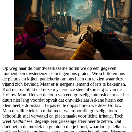
Op weg naar de brandweerkazerne horen we op een gegeven
moment een mysterieuze stem tegen ons praten. We schrikken ons
de pleuris en kijken paniekerig om ons heen om te zien waar deze
vijand zich bevindt. Maar er is nergens iemand of iets te bekennen.
Kort daarna blijkt dat deze mysterieuze stem afkomstig is van de
Hollow Man. Het zet de toon van een griezelige atmosfeer, maar het
duurt niet lang voordat opvalt dat ontwikkelaar Arkane hierin een
klein beetje doorslaat. Te pas en te onpas horen we deze Hollow
Man dezelfde teksten uitkramen, waardoor die griezelige toon
behoorlijk snel vervaagd en plaatsmaakt voor lichte irritatie. Toch
weet
Redfall
wel degelijk een griezelige sfeer neer te zetten. Dat
doet het in de muziek en geluiden die je hoort, waardoor je telkens
het idee hebt dat er ineens een vampier achter je opdoemt. Maar ook