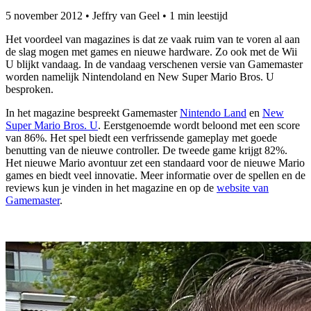
5 november 2012
•
Jeffry van Geel
•
1 min leestijd
Het voordeel van magazines is dat ze vaak ruim van te voren al aan
de slag mogen met games en nieuwe hardware. Zo ook met de Wii
U blijkt vandaag. In de vandaag verschenen versie van Gamemaster
worden namelijk Nintendoland en New Super Mario Bros. U
besproken.
In het magazine bespreekt Gamemaster
Nintendo Land
en
New
Super Mario Bros. U
. Eerstgenoemde wordt beloond met een score
van 86%. Het spel biedt een verfrissende gameplay met goede
benutting van de nieuwe controller. De tweede game krijgt 82%.
Het nieuwe Mario avontuur zet een standaard voor de nieuwe Mario
games en biedt veel innovatie. Meer informatie over de spellen en de
reviews kun je vinden in het magazine en op de
website van
Gamemaster
.