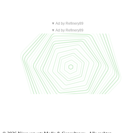
▼ Ad by Refinery89
▼ Ad by Refinery89