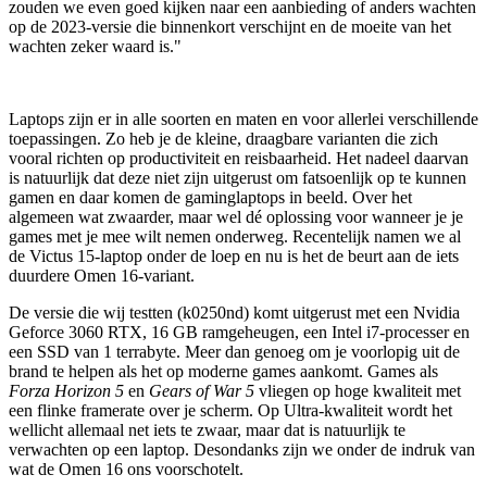
zouden we even goed kijken naar een aanbieding of anders wachten
op de 2023-versie die binnenkort verschijnt en de moeite van het
wachten zeker waard is."
Laptops zijn er in alle soorten en maten en voor allerlei verschillende
toepassingen. Zo heb je de kleine, draagbare varianten die zich
vooral richten op productiviteit en reisbaarheid. Het nadeel daarvan
is natuurlijk dat deze niet zijn uitgerust om fatsoenlijk op te kunnen
gamen en daar komen de gaminglaptops in beeld. Over het
algemeen wat zwaarder, maar wel dé oplossing voor wanneer je je
games met je mee wilt nemen onderweg. Recentelijk namen we al
de Victus 15-laptop onder de loep en nu is het de beurt aan de iets
duurdere Omen 16-variant.
De versie die wij testten (k0250nd) komt uitgerust met een Nvidia
Geforce 3060 RTX, 16 GB ramgeheugen, een Intel i7-processer en
een SSD van 1 terrabyte. Meer dan genoeg om je voorlopig uit de
brand te helpen als het op moderne games aankomt. Games als
Forza Horizon 5
en
Gears of War 5
vliegen op hoge kwaliteit met
een flinke framerate over je scherm. Op Ultra-kwaliteit wordt het
wellicht allemaal net iets te zwaar, maar dat is natuurlijk te
verwachten op een laptop. Desondanks zijn we onder de indruk van
wat de Omen 16 ons voorschotelt.