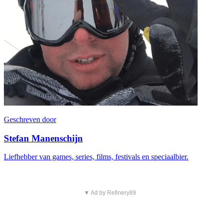
Geschreven door
Stefan Manenschijn
Liefhebber van games, series, films, festivals en speciaalbier.
▼ Ad by Refinery89