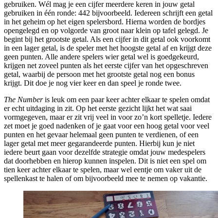
gebruiken. Wél mag je een cijfer meerdere keren in jouw getal
gebruiken in één ronde: 442 bijvoorbeeld. Iedereen schrijft een getal
in het geheim op het eigen spelersbord. Hierna worden de bordjes
opengelegd en op volgorde van groot naar klein op tafel gelegd. Je
begint bij het grootste getal. Als een cijfer in dit getal ook voorkomt
in een lager getal, is de speler met het hoogste getal af en krijgt deze
geen punten. Alle andere spelers wier getal wel is goedgekeurd,
krijgen net zoveel punten als het eerste cijfer van het opgeschreven
getal, waarbij de persoon met het grootste getal nog een bonus
krijgt. Dit doe je nog vier keer en dan speel je ronde twee.
The Number
is leuk om een paar keer achter elkaar te spelen omdat
er echt uitdaging in zit. Op het eerste gezicht lijkt het wat saai
vormgegeven, maar er zit vrij veel in voor zo’n kort spelletje. Iedere
zet moet je goed nadenken of je gaat voor een hoog getal voor veel
punten en het gevaar helemaal geen punten te verdienen, of een
lager getal met meer gegarandeerde punten. Hierbij kun je niet
iedere beurt gaan voor dezelfde strategie omdat jouw medespelers
dat doorhebben en hierop kunnen inspelen. Dit
is niet een spel om
tien keer achter elkaar te spelen, maar wel eentje om vaker uit de
spellenkast te halen of om bijvoorbeeld mee te nemen op vakantie.