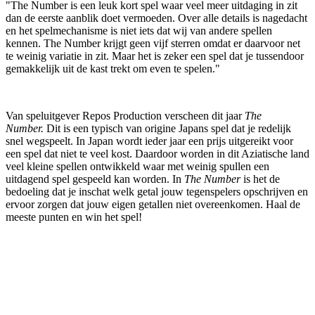
"The Number is een leuk kort spel waar veel meer uitdaging in zit
dan de eerste aanblik doet vermoeden. Over alle details is nagedacht
en het spelmechanisme is niet iets dat wij van andere spellen
kennen. The Number krijgt geen vijf sterren omdat er daarvoor net
te weinig variatie in zit. Maar het is zeker een spel dat je tussendoor
gemakkelijk uit de kast trekt om even te spelen."
Van speluitgever Repos Production verscheen dit jaar
The
Number.
Dit is een typisch van origine Japans spel dat je redelijk
snel wegspeelt. In Japan wordt ieder jaar een prijs uitgereikt voor
een spel dat niet te veel kost. Daardoor worden in dit Aziatische land
veel kleine spellen ontwikkeld waar met weinig spullen een
uitdagend spel gespeeld kan worden. In
The Number
is het de
bedoeling dat je inschat welk getal jouw tegenspelers opschrijven en
ervoor zorgen dat jouw eigen getallen niet overeenkomen. Haal de
meeste punten en win het spel!