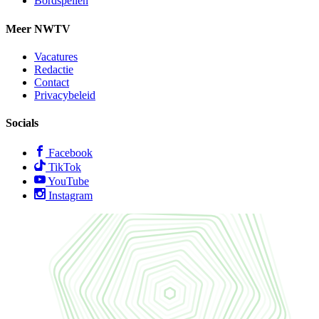
Bordspellen
Meer NWTV
Vacatures
Redactie
Contact
Privacybeleid
Socials
Facebook
TikTok
YouTube
Instagram