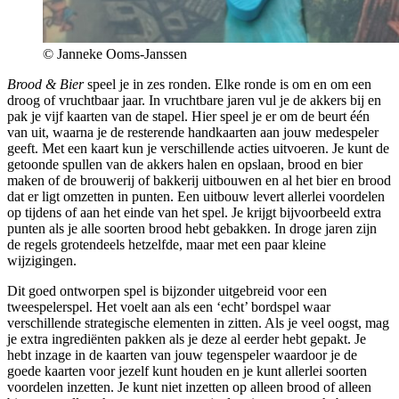
© Janneke Ooms-Janssen
Brood & Bier
speel je in zes ronden. Elke ronde is om en om een
droog of vruchtbaar jaar. In vruchtbare jaren vul je de akkers bij en
pak je vijf kaarten van de stapel. Hier speel je er om de beurt één
van uit, waarna je de resterende handkaarten aan jouw medespeler
geeft. Met een kaart kun je verschillende acties uitvoeren. Je kunt de
getoonde spullen van de akkers halen en opslaan, brood en bier
maken of de brouwerij of bakkerij uitbouwen en al het bier en brood
dat er ligt omzetten in punten. Een uitbouw levert allerlei voordelen
op tijdens of aan het einde van het spel. Je krijgt bijvoorbeeld extra
punten als je alle soorten brood hebt gebakken. In droge jaren zijn
de regels grotendeels hetzelfde, maar met een paar kleine
wijzigingen.
Dit goed ontworpen spel is bijzonder uitgebreid voor een
tweespelerspel. Het voelt aan als een ‘echt’ bordspel waar
verschillende strategische elementen in zitten. Als je veel oogst, mag
je extra ingrediënten pakken als je deze al eerder hebt gepakt. Je
hebt inzage in de kaarten van jouw tegenspeler waardoor je de
goede kaarten voor jezelf kunt houden en je kunt allerlei soorten
voordelen inzetten. Je kunt niet inzetten op alleen brood of alleen