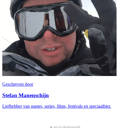
Geschreven door
Stefan Manenschijn
Liefhebber van games, series, films, festivals en speciaalbier.
▼ Ad by Refinery89