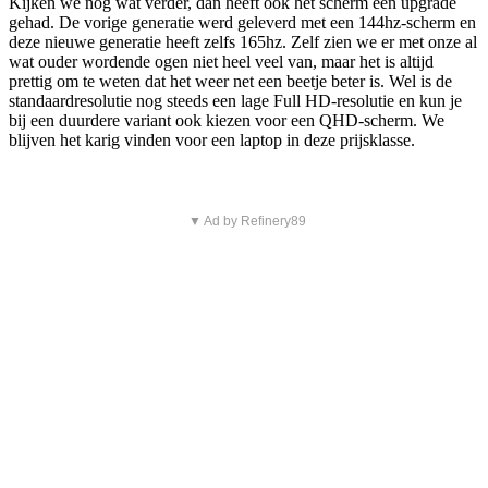
Kijken we nog wat verder, dan heeft ook het scherm een upgrade
gehad. De vorige generatie werd geleverd met een 144hz-scherm en
deze nieuwe generatie heeft zelfs 165hz. Zelf zien we er met onze al
wat ouder wordende ogen niet heel veel van, maar het is altijd
prettig om te weten dat het weer net een beetje beter is. Wel is de
standaardresolutie nog steeds een lage Full HD-resolutie en kun je
bij een duurdere variant ook kiezen voor een QHD-scherm. We
blijven het karig vinden voor een laptop in deze prijsklasse.
▼ Ad by Refinery89