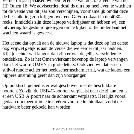
Eerder dit jaar plaatsen we een recensie van de 2022-versie van de
HP Omen 16. We adviseerden destijds om nog heel even te wachten
tot de versie van dit jaar zou verschijnen, voornamelijk omdat deze
de beschikking zou krijgen over een GeForce-kaart in de 4080-
reeks. Inmiddels zijn deze laptops verkrijgbaar en hebben wij een
uitvoering toegestuurd gekregen om te kijken of het inderdaad het
wachten waard is geweest.
Het eerste dat opvalt aan de nieuwe laptop is dat deze op het eerste
oog vrijwel gelijk is aan de versie die we eerder dit jaar hadden.
Kijk je echter wat langer, dan zijn er wel degelijk verschillen te
ontdekken. Zo is het Omen-vierkant bovenop de laptop vervangen
door het woord OMEN in grote letters. Ook zien we dat er een
stijlvol randje achter het beeldschermscharnier zit, wat de laptop een
hippere uitstraling geeft dan zijn voorganger.
Op praktisch gebied is er wat geschoven met de beschikbare
poorten. Zo zijn de USB-C-poorten verplaatst naar de zijkant en is
er een USB-A-poort naar de achterkant verplaatst. Het lijkt vooral
gedaan om meer ruimte te creëren voor de luchtuitlaat, zodat de
hardware beter gekoeld kan worden.
▼ Ad by Refinery89