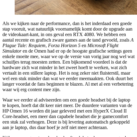
Als we kijken naar de performance, dan is het inderdaad een goede
stap vooruit, wat natuurlijk voornamelijk komt door de upgrade aan
de videokaart-kant, in ons geval een RTX 4080. We hebben een
aantal recente en grafisch zware games aan de tand gevoeld, zoals
A
Plague Tale: Requiem
,
Forza Horizon 5
en
Microsoft Flight
Simulator
en de Omen had er op de hoogste grafische settings geen
enkele moeite mee, waar we op de versie van vorig jaar nog wel wat
schuifjes terug moesten zetten. Een bijkomend voordeel is dat de
hardware zich wat minder in het zweet hoeft te werken, wat zich
vertaalt in een stillere laptop. Het is nog zeker niet fluisterstil, maar
wel een stuk minder dan wat we eerder meemaakten. Ook duurt het
langer voordat de fans beginnen te blazen. Al met al een verbetering
waar wij erg content mee zijn.
Waar we eerder al adviseerden om een goede headset bij de laptop
te kopen, hoeft dat dit keer niet meer. De duurdere varianten van de
HP Omen 16 worden dit jaar geleverd met een HyperX Cloud II
Core-headset, een meer dan capabele headset die je gamecomfort
een stuk zal verhogen. Deze is bij levering automatisch gekoppeld
aan je laptop, dus daar hoef je zelf niet meer achteraan.