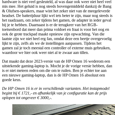
hardware is niet veel gesleuteld, al was daar ook weer niet heel veel
mis mee. Het geluid is nog steeds bovengemiddeld dankzij de Bang
& Olufsen-speakers, maar wint het zeker niet van de meegeleverde
headset. De batterijduur lijkt wel iets beter te zijn, maar nog steeds is
het raadzaam, om zeker tijdens het gamen, de adapter in ieder geval
bij je te hebben. Daarnaast is er de terugkeer van het RGB-
toetsenbord dat meer dan prima voldoet en fraai is voor het oog en
ook de grote trackpad maakt opnieuw zijn opwachting. Van die
laatste zijn we niet heel erg fan, omdat deze een beetje overgevoelig
lijkt te zijn, zelfs als we de instellingen aanpassen. Tijdens het
gamen zal je toch meestal een controller of externe muis gebruiken,
waardoor we hier ook weer niet al te zwaar aan tillen.
Dat maakt dat deze 2023-versie van de HP Omen 16 wederom een
uitstekende gaming-laptop is. Mocht je de vorige versie hebben, dan
is er niet meteen reden om die om te ruilen. Ben je echter toe aan
een nieuwe gaming-laptop, dan is de HP Omen 16 absoluut een
goede keus.
De HP Omen 16 is er in verschillende varianten. Het instapmodel
begint bij € 1721,- en afhankelijk van je configuratie kan de prijs
oplopen tot ongeveer € 3000,-.