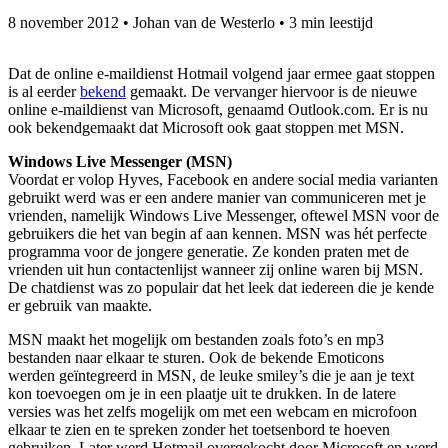
8 november 2012
•
Johan van de Westerlo
•
3 min leestijd
Dat de online e-maildienst Hotmail volgend jaar ermee gaat stoppen
is al eerder
bekend
gemaakt. De vervanger hiervoor is de nieuwe
online e-maildienst van Microsoft, genaamd Outlook.com. Er is nu
ook bekendgemaakt dat Microsoft ook gaat stoppen met MSN.
Windows Live Messenger (MSN)
Voordat er volop Hyves, Facebook en andere social media varianten
gebruikt werd was er een andere manier van communiceren met je
vrienden, namelijk Windows Live Messenger, oftewel MSN voor de
gebruikers die het van begin af aan kennen. MSN was hét perfecte
programma voor de jongere generatie. Ze konden praten met de
vrienden uit hun contactenlijst wanneer zij online waren bij MSN.
De chatdienst was zo populair dat het leek dat iedereen die je kende
er gebruik van maakte.
MSN maakt het mogelijk om bestanden zoals foto’s en mp3
bestanden naar elkaar te sturen. Ook de bekende Emoticons
werden geïntegreerd in MSN, de leuke smiley’s die je aan je text
kon toevoegen om je in een plaatje uit te drukken. In de latere
versies was het zelfs mogelijk om met een webcam en microfoon
elkaar te zien en te spreken zonder het toetsenbord te hoeven
gebruiken. Later werd Hotmail overgekocht door Microsoft en werd