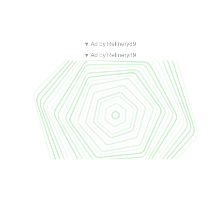
▼ Ad by Refinery89
▼ Ad by Refinery89