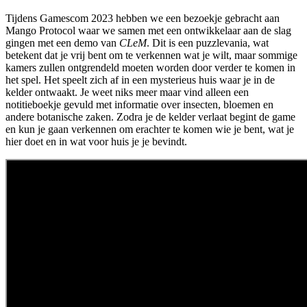
Tijdens Gamescom 2023 hebben we een bezoekje gebracht aan
Mango Protocol waar we samen met een ontwikkelaar aan de slag
gingen met een demo van
CLeM
. Dit is een puzzlevania, wat
betekent dat je vrij bent om te verkennen wat je wilt, maar sommige
kamers zullen ontgrendeld moeten worden door verder te komen in
het spel. Het speelt zich af in een mysterieus huis waar je in de
kelder ontwaakt. Je weet niks meer maar vind alleen een
notitieboekje gevuld met informatie over insecten, bloemen en
andere botanische zaken. Zodra je de kelder verlaat begint de game
en kun je gaan verkennen om erachter te komen wie je bent, wat je
hier doet en in wat voor huis je je bevindt.