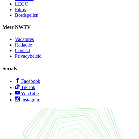
LEGO
Films
Bordspellen
Meer NWTV
Vacatures
Redactie
Contact
Privacybeleid
Socials
Facebook
TikTok
YouTube
Instagram