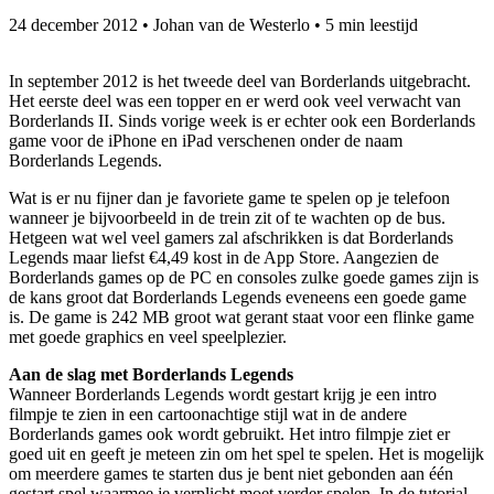
24 december 2012
•
Johan van de Westerlo
•
5 min leestijd
In september 2012 is het tweede deel van Borderlands uitgebracht.
Het eerste deel was een topper en er werd ook veel verwacht van
Borderlands II. Sinds vorige week is er echter ook een Borderlands
game voor de iPhone en iPad verschenen onder de naam
Borderlands Legends.
Wat is er nu fijner dan je favoriete game te spelen op je telefoon
wanneer je bijvoorbeeld in de trein zit of te wachten op de bus.
Hetgeen wat wel veel gamers zal afschrikken is dat Borderlands
Legends maar liefst €4,49 kost in de App Store. Aangezien de
Borderlands games op de PC en consoles zulke goede games zijn is
de kans groot dat Borderlands Legends eveneens een goede game
is. De game is 242 MB groot wat gerant staat voor een flinke game
met goede graphics en veel speelplezier.
Aan de slag met Borderlands Legends
Wanneer Borderlands Legends wordt gestart krijg je een intro
filmpje te zien in een cartoonachtige stijl wat in de andere
Borderlands games ook wordt gebruikt. Het intro filmpje ziet er
goed uit en geeft je meteen zin om het spel te spelen. Het is mogelijk
om meerdere games te starten dus je bent niet gebonden aan één
gestart spel waarmee je verplicht moet verder spelen. In de tutorial