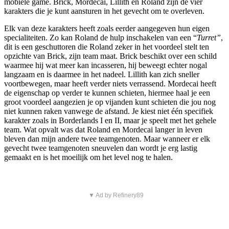
mobiele game. Brick, Mordecai, Lillith en Roland zijn de vier
karakters die je kunt aansturen in het gevecht om te overleven.
Elk van deze karakters heeft zoals eerder aangegeven hun eigen
specialiteiten. Zo kan Roland de hulp inschakelen van een “
Turret”
,
dit is een geschuttoren die Roland zeker in het voordeel stelt ten
opzichte van Brick, zijn team maat. Brick beschikt over een schild
waarmee hij wat meer kan incasseren, hij beweegt echter nogal
langzaam en is daarmee in het nadeel. Lillith kan zich sneller
voortbewegen, maar heeft verder niets verrassend. Mordecai heeft
de eigenschap op verder te kunnen schieten, hiermee haal je een
groot voordeel aangezien je op vijanden kunt schieten die jou nog
niet kunnen raken vanwege de afstand. Je kiest niet één specifiek
karakter zoals in Borderlands I en II, maar je speelt met het gehele
team. Wat opvalt was dat Roland en Mordecai langer in leven
bleven dan mijn andere twee teamgenoten. Maar wanneer er elk
gevecht twee teamgenoten sneuvelen dan wordt je erg lastig
gemaakt en is het moeilijk om het level nog te halen.
▼ Ad by Refinery89