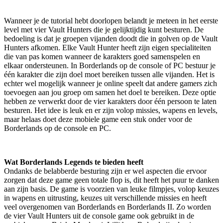
Wanneer je de tutorial hebt doorlopen belandt je meteen in het eerste
level met vier Vault Hunters die je gelijktijdig kunt besturen. De
bedoeling is dat je groepen vijanden doodt die in golven op de Vault
Hunters afkomen. Elke Vault Hunter heeft zijn eigen specialiteiten
die van pas komen wanneer de karakters goed samenspelen en
elkaar ondersteunen. In Borderlands op de console of PC bestuur je
één karakter die zijn doel moet bereiken tussen alle vijanden. Het is
echter wel mogelijk wanneer je online speelt dat andere gamers zich
toevoegen aan jou groep om samen het doel te bereiken. Deze optie
hebben ze verwerkt door de vier karakters door één persoon te laten
besturen. Het idee is leuk en er zijn volop missies, wapens en levels,
maar helaas doet deze mobiele game een stuk onder voor de
Borderlands op de console en PC.
Wat Borderlands Legends te bieden heeft
Ondanks de belabberde besturing zijn er wel aspecten die ervoor
zorgen dat deze game geen totale flop is, dit heeft het puur te danken
aan zijn basis. De game is voorzien van leuke filmpjes, volop keuzes
in wapens en uitrusting, keuzes uit verschillende missies en heeft
veel overgenomen van Borderlands en Borderlands II. Zo worden
de vier Vault Hunters uit de console game ook gebruikt in de