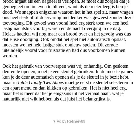
brood afgaat als een dagdeel is verlopen. Je moet dus zorgen dat je
genoeg eet om in leven te blijven, want als de meter leeg is ben je
dood. We snappen enigszins waarom het in het spel zit, maar vragen
ons heel sterk af of de ervaring niet leuker was geweest zonder deze
toevoeging. Dit gevoel was vooral heel erg sterk toen we een heel
lastig nachtstuk voorbij waren en de nacht overging in de dag.
Helaas hadden wij nog maar een brood over en het gevolg was dus
dat Elise doodging. Ook omdat het spel niet automatisch opslaat,
moesten we het hele lastige stuk opnieuw spelen. Dit zorgde
uiteindelijk vooral voor frustratie en had dus voorkomen kunnen
worden.
Ook het gebruik van voorwerpen was vrij onhandig. Om gesloten
deuren te openen, moet je een sleutel gebruiken. In de meeste games
kun je de deur automatisch openen als je de sleutel in je bezit hebt,
maar in
Little Goody Two Shoes
moet je eerst de sleutel selecteren in
een apart menu en dan klikken op gebruiken. Het is niet heel erg,
maar het is meer dat het je enigszins uit het verhaal haalt, wat je
natuurlijk niet wilt hebben als dat juist het belangrijkst is.
▼ Ad by Refinery89