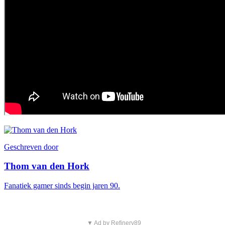
Geschreven door
Thom van den Hork
Fanatiek gamer sinds begin jaren 90.
▼ Ad by Refinery89