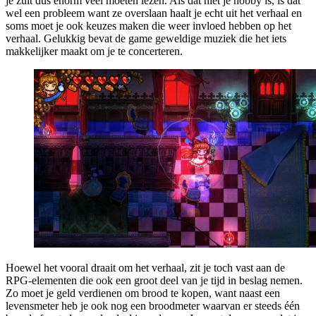
je zult dus enorm veel moeten lezen. Als dat niet je hobby is, is dat
wel een probleem want ze overslaan haalt je echt uit het verhaal en
soms moet je ook keuzes maken die weer invloed hebben op het
verhaal. Gelukkig bevat de game geweldige muziek die het iets
makkelijker maakt om je te concerteren.
Hoewel het vooral draait om het verhaal, zit je toch vast aan de
RPG-elementen die ook een groot deel van je tijd in beslag nemen.
Zo moet je geld verdienen om brood te kopen, want naast een
levensmeter heb je ook nog een broodmeter waarvan er steeds één