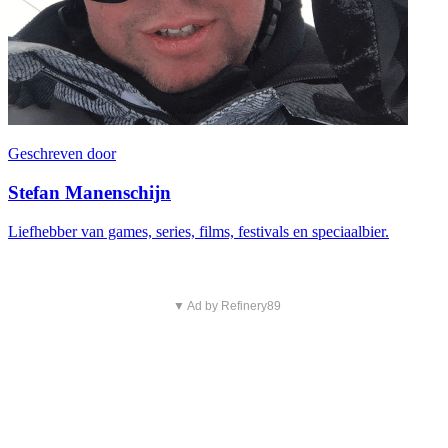
Geschreven door
Stefan Manenschijn
Liefhebber van games, series, films, festivals en speciaalbier.
▼ Ad by Refinery89