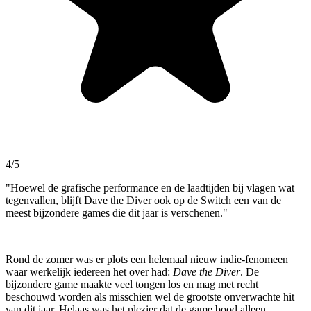
4/5
"Hoewel de grafische performance en de laadtijden bij vlagen wat
tegenvallen, blijft Dave the Diver ook op de Switch een van de
meest bijzondere games die dit jaar is verschenen."
Rond de zomer was er plots een helemaal nieuw indie-fenomeen
waar werkelijk iedereen het over had:
Dave the Diver
. De
bijzondere game maakte veel tongen los en mag met recht
beschouwd worden als misschien wel de grootste onverwachte hit
van dit jaar. Helaas was het plezier dat de game bood alleen