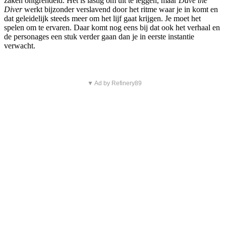
zaken ontgrendeld. Het is lastig om uit te leggen, maar
Dave the
Diver
werkt bijzonder verslavend door het ritme waar je in komt en
dat geleidelijk steeds meer om het lijf gaat krijgen. Je moet het
spelen om te ervaren. Daar komt nog eens bij dat ook het verhaal en
de personages een stuk verder gaan dan je in eerste instantie
verwacht.
▼ Ad by Refinery89