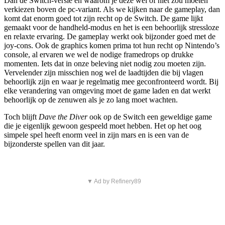
Dan de Switch-versie en waarom je deze wel of niet zou moeten
verkiezen boven de pc-variant. Als we kijken naar de gameplay, dan
komt dat enorm goed tot zijn recht op de Switch. De game lijkt
gemaakt voor de handheld-modus en het is een behoorlijk stressloze
en relaxte ervaring. De gameplay werkt ook bijzonder goed met de
joy-cons. Ook de graphics komen prima tot hun recht op Nintendo’s
console, al ervaren we wel de nodige framedrops op drukke
momenten. Iets dat in onze beleving niet nodig zou moeten zijn.
Vervelender zijn misschien nog wel de laadtijden die bij vlagen
behoorlijk zijn en waar je regelmatig mee geconfronteerd wordt. Bij
elke verandering van omgeving moet de game laden en dat werkt
behoorlijk op de zenuwen als je zo lang moet wachten.
Toch blijft
Dave the Diver
ook op de Switch een geweldige game
die je eigenlijk gewoon gespeeld moet hebben. Het op het oog
simpele spel heeft enorm veel in zijn mars en is een van de
bijzonderste spellen van dit jaar.
▼ Ad by Refinery89