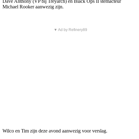
Dave Anthony (VP bij Treyarch) en Black Ops II stemacteur
Michael Rooker aanwezig zijn.
▼ Ad by Refinery89
Wilco en Tim zijn deze avond aanwezig voor verslag.