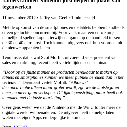
Tablets kunnen Nintendo juist helpen in plaats van
tegenwerken
11 november 2012
•
Jeffry van Geel
•
1 min leestijd
Met de opkomst van de smartphones en de tablets hebben handhelds
er een geduchte concurrent bij. Voor vaak maar een euro kun je
namelijk al spellen kopen, terwijl een game op de handheld tussen
de 30 en 40 euro kost. Toch kunnen uitgevers ook hun voordeel uit
de nieuwe apparaten halen.
Tenminste, dat is wat Scot Moffitt, uitvoerend vice-president van
sales en marketing, recent heeft verteld tijdens een seminar.
“Door op de juiste manier de producten bereikbaar te maken op
tablets en smartphones kunnen we meer publiek bereiken dan in het
verleden.”
Daarnaast vertelt Moffitt:
“Alhoewel
de concurrentie alleen maar groter wordt, zijn we de laatste jaren
meer en meer gaan verkopen. Dit lijkt tegenstrijdig, maar heeft ook
te maken met de juiste marketing.”
Overigens weten we dat de Nintendo met de Wii U louter meer de
digitale wereld wil benaderen. De uitgever heeft namelijk laten
weten met eigen Apps en dergelijke te komen.