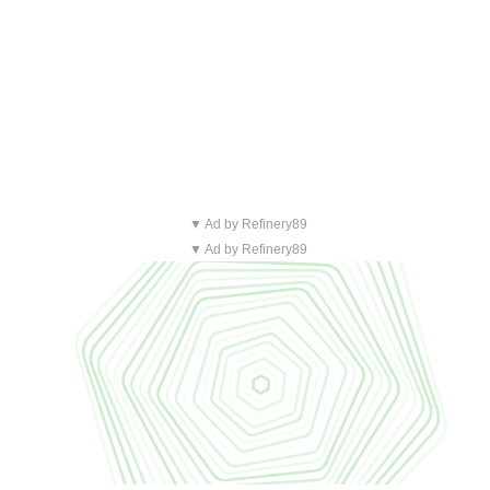
▼ Ad by Refinery89
▼ Ad by Refinery89