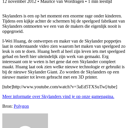
12 november 2012
•
Maurice van Wordragen
•
1 min leestijd
Skylanders is een op het moment een enorme rage onder kinderen.
Tijdens een kijkje achter de schermen bij de speelgoed fabrikant van
Skylanders ontmoeten we een van de makers die eigenlijk nooit is
opgegroeid.
I-Wei Huang, de ontwerpen en maker van de Skylander poppetjes
laat in onderstaande video zien waarom het maken van speelgoed zo
leuk is om te doen. Huang heeft al heel zijn leven iets met speelgoed
gehad en heeft hier uiteindelijk zijn werk van gemaakt. Erg
interessant om te weten is het gene dat een Skylander compleet
maakt. Huang laat ook zien welke nieuwe technologie er gebruikt is
bij de nieuwe Skylander Giant. Zo worden de Skylanders op een
nieuwe manier tot leven gebracht met een 3D printer.
[tube]http://www.youtube.com/watch?v=3aEd5TXSuTw[/tube]
Meer informatie over Skylanders vind je op onze gamepagina.
Bron:
Polygon