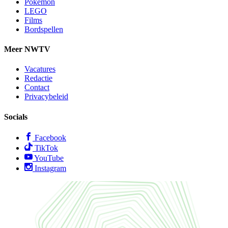
Pokémon
LEGO
Films
Bordspellen
Meer NWTV
Vacatures
Redactie
Contact
Privacybeleid
Socials
Facebook
TikTok
YouTube
Instagram