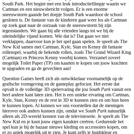
South Park. Het begint met een leuk introductiefilmpje waarin we
Cartman en een nieuwsbericht volgen. Er is een enorme
sneeuwstorm gaande het dorpje South Park waardoor de school
gesloten is. De fantasie van de kinderen gaat weer los als Cartman
op zoek gaat naar de oorzaak van de sneeuwstorm bij zijn
tegenstanders. We gaan bij alle vrienden langs tot we bij de
uiteindelijke vijand komen. Wie dat is? Dat gaan we niet
verklappen, daarvoor kun je het spel gaan spelen. Je speelt als The
New Kid samen met Cartman, Kyle, Stan en Kenny dit fantasie
rollenspel, waarbij de bekende rollen, zoals The Grand Wizard King
(Cartman) en Princess Kenny voorbij komen. Verzamel zoveel
mogelijk Toilet Paper (TP) om kaarten te kopen om jouw krachten
te upgraden en ga de gevechten aan!
Question Games heeft zich als ontwikkelaar voornamelijk op de
grafische vormgeving en de gameplay gefocust. Het eerste dat
opvalt is de volledige 3D spelervaring die jou
South Park
vanuit een
heel andere kant laten zien. Het is een unieke ervaring om Cartman,
Kyle, Stan, Kenny en de rest in 3D te kunnen zien en om hun heen
te kunnen lopen. Al kunnen we ons voorstellen dat de meningen
hierover ook anders kunnen zijn, omdat we
South Park
natuurlijk
alleen als 2D-wereld kennen van de televisieserie. Je speelt als The
New Kid en je kunt jouw eigen karakter creëren. Gedurende het
spel kun je bij de bazaar nieuwe kleding en accessoires kopen, om
er zo uniek mogelijk uit te zien. Je kunt zelfs je huidskleur en