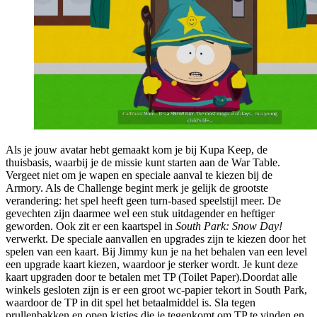
Als je jouw avatar hebt gemaakt kom je bij Kupa Keep, de
thuisbasis, waarbij je de missie kunt starten aan de War Table.
Vergeet niet om je wapen en speciale aanval te kiezen bij de
Armory. Als de Challenge begint merk je gelijk de grootste
verandering: het spel heeft geen turn-based speelstijl meer. De
gevechten zijn daarmee wel een stuk uitdagender en heftiger
geworden. Ook zit er een kaartspel in
South Park: Snow Day!
verwerkt. De speciale aanvallen en upgrades zijn te kiezen door het
spelen van een kaart. Bij Jimmy kun je na het behalen van een level
een upgrade kaart kiezen, waardoor je sterker wordt. Je kunt deze
kaart upgraden door te betalen met TP (Toilet Paper).Doordat alle
winkels gesloten zijn is er een groot wc-papier tekort in South Park,
waardoor de TP in dit spel het betaalmiddel is. Sla tegen
prullenbakken en open kistjes die je tegenkomt om TP te vinden en