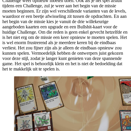
Challenge weer opnieuw moeten doen. Ook als je het spel afsluit
tijdens een Challenge, zul je weer aan het begin van de missie
moeten beginnen. Er zijn wel verschillende varianten van de levels,
waardoor er een beetje afwisseling zit tussen de opdrachten. En aan
het begin van de missie kies je vanuit de drie willekeurige
aangeboden kaarten een upgrade en een Bullshit-kaart voor de
huidige Challenge. Om die reden is geen enkel gevecht hetzelfde en
is het niet erg om de missie een keer opnieuw te moeten spelen. Het
is wel enorm frustrerend als je meerdere keren bij de eindbaas
verliest. Het zou fijner zijn als je alleen de eindbaas opnieuw zou
kunnen spelen. Vermoedelijk hebben de ontwerpers juist gekozen
voor deze stijl, zodat je langer kunt genieten van deze spannende
game. Het spel is behoorlijk klein en het is niet de bedoelding dat
het te makkelijk uit te spelen is.