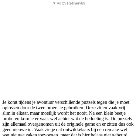
▼ Ad by Refinery89
Je komt tijdens je avontuur verschillende puzzels tegen die je moet
oplossen door de twee broers te gebruiken. Deze zitten vaak vrij
slim in elkaar, maar moeilijk wordt het nooit. Na een klein beetje
proberen kom je er vaak wel achter wat de bedoeling is. De puzzels
zijn allemaal overgenomen uit de originele game en er zitten dus ook
geen nieuwe in. Vaak zie je dat ontwikkelaars bij een remake wel
wat nieuwe zaken toevoegen, maar dat is hier helaas niet gebeurd.