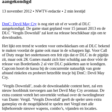
aangekondigd
13 november 2012
•
NWTV-redactie
•
2 min leestijd
DmC: Devil May Cry
is nog niet uit of er wordt al DLC
aangekondigd. De game staat gepland voor 15 januari 2013 en de
DLC ‘Vergils Downfall’ zal kort na release beschikbaar zijn om te
downloaden.
Het lijkt een trend te worden voor ontwikkelaars om al DLC bekend
te maken voordat de game ook maar in de schappen ligt. Voor Call
of Duty moge het ondertussen een feit zijn dat er DLC in de pijplijn
zit, maar ook 2K Games maakt zich hier schuldig aan door vóór de
release van Borderlands 2 al vier DLC pakketten aan te kondigen.
Capcom hoort de kassa bij de concurrentie natuurlijk van grote
afstand rinkelen en probeert hetzelfde trucje bij DmC: Devil May
Cry.
‘Vergils Downfall’, zoals de downloadable content heet, zal een
nieuw hoofdstuk toevoegen aan het Devil May Cry avontuur. De
extra content vertelt het onvertelde verhaal over de tweelingbroer
van Dante: Vergil. ‘Vergils Downfall’ geeft de speler uren extra
gameplay en de mogelijkheid te spelen met Vergil met alle
bijbehorende nieuwe wapens, combo’s, vijanden en locaties.