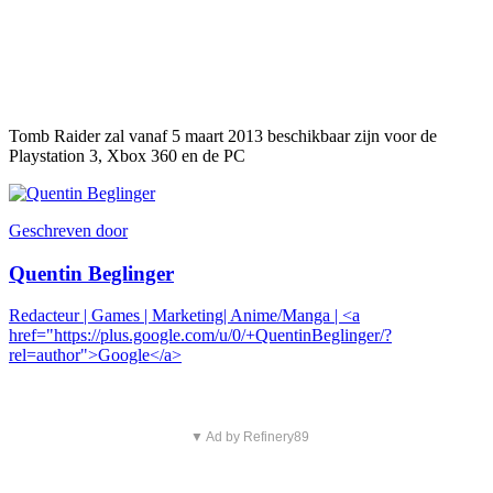
Tomb Raider zal vanaf 5 maart 2013 beschikbaar zijn voor de
Playstation 3, Xbox 360 en de PC
Geschreven door
Quentin Beglinger
Redacteur | Games | Marketing| Anime/Manga | <a
href="https://plus.google.com/u/0/+QuentinBeglinger/?
rel=author">Google</a>
▼ Ad by Refinery89