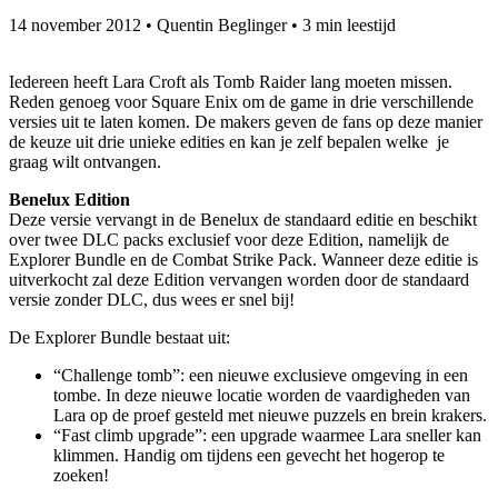
14 november 2012
•
Quentin Beglinger
•
3 min leestijd
Iedereen heeft Lara Croft als Tomb Raider lang moeten missen.
Reden genoeg voor Square Enix om de game in drie verschillende
versies uit te laten komen. De makers geven de fans op deze manier
de keuze uit drie unieke edities en kan je zelf bepalen welke je
graag wilt ontvangen.
Benelux Edition
Deze versie vervangt in de Benelux de standaard editie en beschikt
over twee DLC packs exclusief voor deze Edition, namelijk de
Explorer Bundle en de Combat Strike Pack. Wanneer deze editie is
uitverkocht zal deze Edition vervangen worden door de standaard
versie zonder DLC, dus wees er snel bij!
De Explorer Bundle bestaat uit:
“Challenge tomb”: een nieuwe exclusieve omgeving in een
tombe. In deze nieuwe locatie worden de vaardigheden van
Lara op de proef gesteld met nieuwe puzzels en brein krakers.
“Fast climb upgrade”: een upgrade waarmee Lara sneller kan
klimmen. Handig om tijdens een gevecht het hogerop te
zoeken!