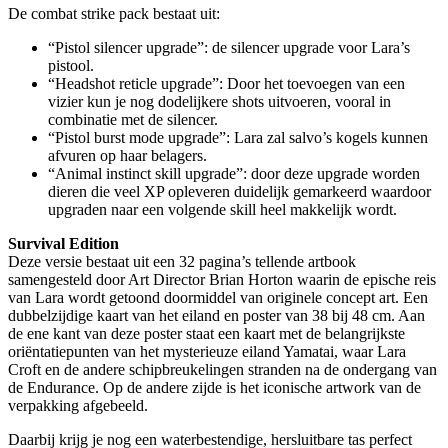
De combat strike pack bestaat uit:
“Pistol silencer upgrade”: de silencer upgrade voor Lara’s
pistool.
“Headshot reticle upgrade”: Door het toevoegen van een
vizier kun je nog dodelijkere shots uitvoeren, vooral in
combinatie met de silencer.
“Pistol burst mode upgrade”: Lara zal salvo’s kogels kunnen
afvuren op haar belagers.
“Animal instinct skill upgrade”: door deze upgrade worden
dieren die veel XP opleveren duidelijk gemarkeerd waardoor
upgraden naar een volgende skill heel makkelijk wordt.
Survival Edition
Deze versie bestaat uit een 32 pagina’s tellende artbook
samengesteld door Art Director Brian Horton waarin de epische reis
van Lara wordt getoond doormiddel van originele concept art. Een
dubbelzijdige kaart van het eiland en poster van 38 bij 48 cm. Aan
de ene kant van deze poster staat een kaart met de belangrijkste
oriëntatiepunten van het mysterieuze eiland Yamatai, waar Lara
Croft en de andere schipbreukelingen stranden na de ondergang van
de Endurance. Op de andere zijde is het iconische artwork van de
verpakking afgebeeld.
Daarbij krijg je nog een waterbestendige, hersluitbare tas perfect