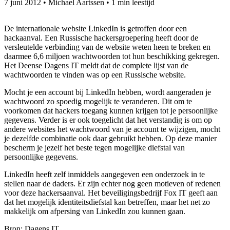
7 juni 2012
•
Michael Aartssen
•
1 min leestijd
De internationale website LinkedIn is getroffen door een
hackaanval. Een Russische hackersgroepering heeft door de
versleutelde verbinding van de website weten heen te breken en
daarmee 6,6 miljoen wachtwoorden tot hun beschikking gekregen.
Het Deense Dagens IT meldt dat de complete lijst van de
wachtwoorden te vinden was op een Russische website.
Mocht je een account bij LinkedIn hebben, wordt aangeraden je
wachtwoord zo spoedig mogelijk te veranderen. Dit om te
voorkomen dat hackers toegang kunnen krijgen tot je persoonlijke
gegevens. Verder is er ook toegelicht dat het verstandig is om op
andere websites het wachtwoord van je account te wijzigen, mocht
je dezelfde combinatie ook daar gebruikt hebben. Op deze manier
bescherm je jezelf het beste tegen mogelijke diefstal van
persoonlijke gegevens.
LinkedIn heeft zelf inmiddels aangegeven een onderzoek in te
stellen naar de daders. Er zijn echter nog geen motieven of redenen
voor deze hackersaanval. Het beveiligingsbedrijf Fox IT geeft aan
dat het mogelijk identiteitsdiefstal kan betreffen, maar het net zo
makkelijk om afpersing van LinkedIn zou kunnen gaan.
Bron: Dagens IT