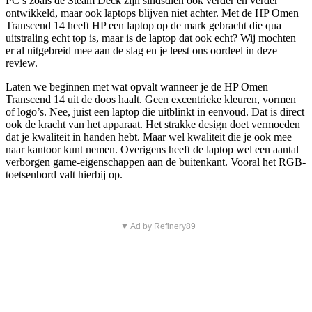
PC’s zoals de Steam Deck zijn sindsdien ook verder en verder
ontwikkeld, maar ook laptops blijven niet achter. Met de HP Omen
Transcend 14 heeft HP een laptop op de mark gebracht die qua
uitstraling echt top is, maar is de laptop dat ook echt? Wij mochten
er al uitgebreid mee aan de slag en je leest ons oordeel in deze
review.
Laten we beginnen met wat opvalt wanneer je de HP Omen
Transcend 14 uit de doos haalt. Geen excentrieke kleuren, vormen
of logo’s. Nee, juist een laptop die uitblinkt in eenvoud. Dat is direct
ook de kracht van het apparaat. Het strakke design doet vermoeden
dat je kwaliteit in handen hebt. Maar wel kwaliteit die je ook mee
naar kantoor kunt nemen. Overigens heeft de laptop wel een aantal
verborgen game-eigenschappen aan de buitenkant. Vooral het RGB-
toetsenbord valt hierbij op.
▼ Ad by Refinery89