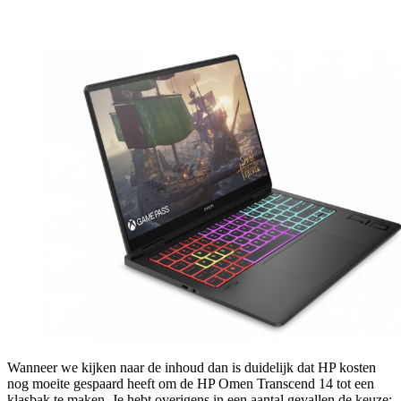
Wanneer we kijken naar de inhoud dan is duidelijk dat HP kosten
nog moeite gespaard heeft om de HP Omen Transcend 14 tot een
klasbak te maken. Je hebt overigens in een aantal gevallen de keuze: