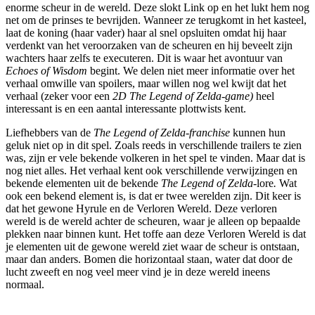
enorme scheur in de wereld. Deze slokt Link op en het lukt hem nog
net om de prinses te bevrijden. Wanneer ze terugkomt in het kasteel,
laat de koning (haar vader) haar al snel opsluiten omdat hij haar
verdenkt van het veroorzaken van de scheuren en hij beveelt zijn
wachters haar zelfs te executeren. Dit is waar het avontuur van
Echoes of Wisdom
begint. We delen niet meer informatie over het
verhaal omwille van spoilers, maar willen nog wel kwijt dat het
verhaal (zeker voor een
2D The Legend of Zelda-game)
heel
interessant is en een aantal interessante plottwists kent.
Liefhebbers van de
The Legend of Zelda-franchise
kunnen hun
geluk niet op in dit spel. Zoals reeds in verschillende trailers te zien
was, zijn er vele bekende volkeren in het spel te vinden. Maar dat is
nog niet alles. Het verhaal kent ook verschillende verwijzingen en
bekende elementen uit de bekende
The Legend of Zelda-
lore
.
Wat
ook een bekend element is, is dat er twee werelden zijn. Dit keer is
dat het gewone Hyrule en de Verloren Wereld. Deze verloren
wereld is de wereld achter de scheuren, waar je alleen op bepaalde
plekken naar binnen kunt. Het toffe aan deze Verloren Wereld is dat
je elementen uit de gewone wereld ziet waar de scheur is ontstaan,
maar dan anders. Bomen die horizontaal staan, water dat door de
lucht zweeft en nog veel meer vind je in deze wereld ineens
normaal.