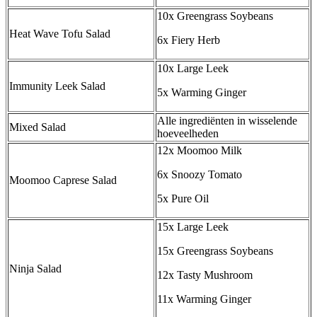
10x Greengrass Soybeans
Heat Wave Tofu Salad
6x Fiery Herb
10x Large Leek
Immunity Leek Salad
5x Warming Ginger
Alle ingrediënten in wisselende
Mixed Salad
hoeveelheden
12x Moomoo Milk
6x Snoozy Tomato
Moomoo Caprese Salad
5x Pure Oil
15x Large Leek
15x Greengrass Soybeans
Ninja Salad
12x Tasty Mushroom
11x Warming Ginger