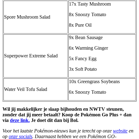
17x Tasty Mushroom
8x Snoozy Tomato
Spore Mushroom Salad
8x Pure Oil
9x Bean Sausage
6x Warming Ginger
Superpower Extreme Salad
5x Fancy Egg
3x Soft Potato
10x Greengrass Soybeans
Water Veil Tofu Salad
6x Snoozy Tomato
Wil jij makkelijker je slaap bijhouden en NWTV steunen,
zonder dat jij meer betaalt? Koop de Pokémon Go Plus + dan
via
deze link.
Je doet dit dan bij Bol.
Voor het laatste Pokémon-nieuws kun je terecht op onze
website
en
op
onze socials
. Daarnaast hebben we een Pokémon GO-