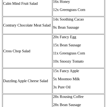
16x Honey
Calm Mind Fruit Salad
12x Greengrass Corn
14x Soothing Cacao
Contrary Chocolate Meat Salad
9x Bean Sausage
20x Fancy Egg
15x Bean Sausage
Cross Chop Salad
11x Greengrass Corn
10x Snoozy Tomato
15x Fancy Apple
5x Moomoo Milk
Dazzling Apple Cheese Salad
3x Pure Oil
28x Rousing Coffee
28x Bean Sausage