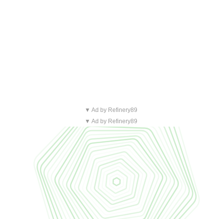
▼ Ad by Refinery89
▼ Ad by Refinery89