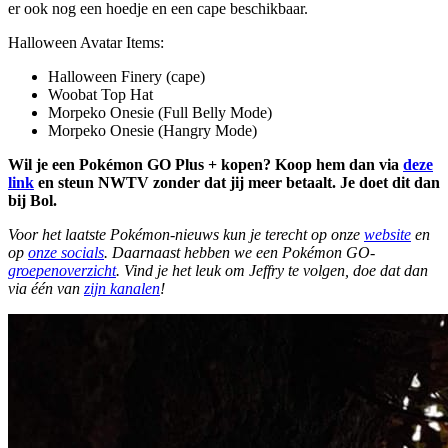
er ook nog een hoedje en een cape beschikbaar.
Halloween Avatar Items:
Halloween Finery (cape)
Woobat Top Hat
Morpeko Onesie (Full Belly Mode)
Morpeko Onesie (Hangry Mode)
Wil je een Pokémon GO Plus + kopen? Koop hem dan via
deze
link
en steun NWTV zonder dat jij meer betaalt. Je doet dit dan
bij Bol.
Voor het laatste Pokémon-nieuws kun je terecht op onze
website
en
op
onze socials
. Daarnaast hebben we een Pokémon GO-
groepenoverzicht
. Vind je het leuk om Jeffry te volgen, doe dat dan
via één van
zijn kanalen
!