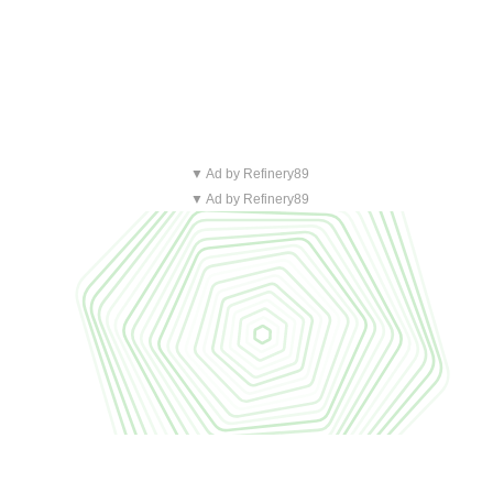
▼ Ad by Refinery89
▼ Ad by Refinery89